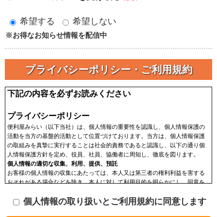
希望する
希望しない
※お得なお知らせ情報を配信中
プライバシーポリシー・ご利用規約
下記の内容を必ずお読みください
プライバシーポリシー
便利屋みらい（以下当社）は、個人情報の重要性を認識し、個人情報保護の
活動を当方の基盤的活動として位置づけております。当方は、個人情報保護
の取組みを真摯に実行することは社会的責務であると認識し、以下の通り個
人情報保護方針を定め、役員、社員、協働者に周知し、徹底を図ります。
個人情報の適切な収集、利用、提供、預託
お客様の個人情報の収集にあたっては、本人又は第三者の権利利益を害する
おそれがある場合などを除き、本人に対して利用目的を明らかにし、同意を
頂いた上で収集します。収集した個人情報はその目的以外に利用せず、利用
個人情報の取り扱いとご利用規約に同意します
範囲を限定し、適切に取り扱います。収集した個人情報は、法令に基づく命
令などを除き、あらかじめお客様の同意を得ることなく第三者に提供するこ