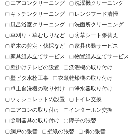
エアコンクリーニング
洗濯機クリーニング
キッチンクリーニング
レンジフード清掃
風呂浴室クリーニング
洗面所クリーニング
草刈り・草むしりなど
防草シート張替え
庭木の剪定・伐採など
家具移動サービス
家具組み立てサービス
物置組み立てサービス
壁掛けテレビの設置
洗濯機の取り付け
壁ピタ水栓工事
衣類乾燥機の取り付け
卓上食洗機の取り付け
浄水器取り付け
ウォシュレットの設置
トイレ交換
エアコンの取り付け
インターホン交換
照明器具の取り付け
障子の張替
網戸の張替
壁紙の張替
襖の張替