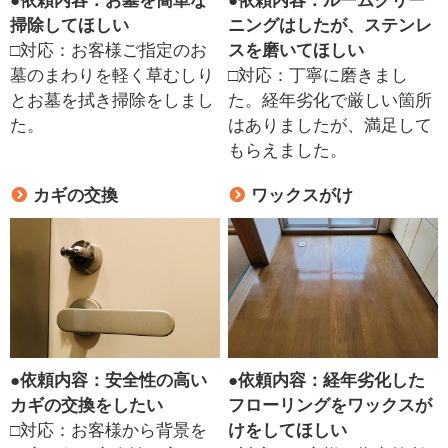
●
依頼内容：お墓を簡単な
●
依頼内容：ルームクリー
掃除してほしい
ニングはしたが、ステンレ
□対応：お客様ご指定のお
スを磨いてほしい
墓のまわりを軽く草むしり
□対応：丁寧に磨きまし
とお墓を拭き掃除をしまし
た。経年劣化で厳しい箇所
た。
はありましたが、満足して
もらえました。
カギの交換
ワックスがけ
●
依頼内容：安全性の高い
●
依頼内容：経年劣化した
カギの交換をしたい
フローリングをワックスが
□対応：お客様から背景を
けをしてほしい