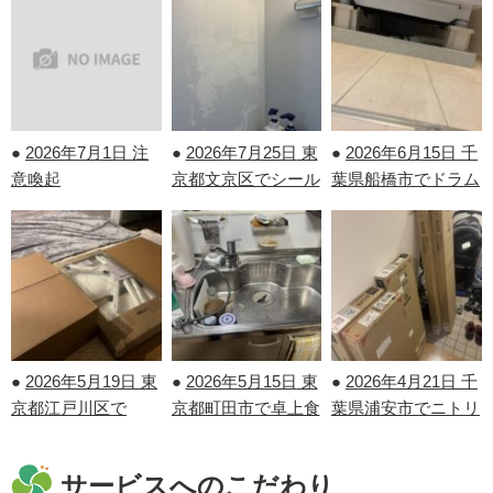
●
2026年7月1日
注
●
2026年7月25日
東
●
2026年6月15日
千
意喚起
京都文京区でシール
葉県船橋市でドラム
剝がしを行いまし
式洗濯機の取り付け
た！
を行いました！
●
2026年5月19日
東
●
2026年5月15日
東
●
2026年4月21日
千
京都江戸川区で
京都町田市で卓上食
葉県浦安市でニトリ
IKEAの家具の組み
洗機の取り外しを行
の家具の組み立てを
立てを行いました！
いました！
行いました！
サービスへのこだわり