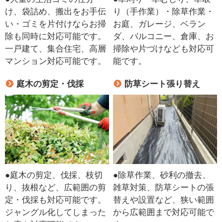
け、袋詰め、搬出をお手伝
り（手作業）・除草作業・
い・ゴミを片付けならお掃
お庭、ガレージ、ベラン
除も同時に対応可能です。
ダ、バルコニー、倉庫、お
一戸建て、集合住宅、高層
掃除や片づけなども対応可
マンション対応可能です。
能です。
庭木の剪定・伐採
防草シート張り替え
●庭木の剪定、伐採、枝切
●除草作業、砂利の撤去、
り、抜根など、広範囲の剪
雑草対策、防草シートの張
定・伐採も対応可能です。
替えや設置など、狭い範囲
ジャングル化してしまった
から広範囲まで対応可能で