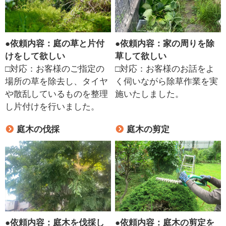
●
依頼内容：庭の草と片付
●
依頼内容：家の周りを除
けをして欲しい
草して欲しい
□対応：お客様のご指定の
□対応：お客様のお話をよ
場所の草を除去し、タイヤ
く伺いながら除草作業を実
や散乱しているものを整理
施いたしました。
し片付けを行いました。
庭木の伐採
庭木の剪定
●
依頼内容：庭木を伐採し
●
依頼内容：庭木の剪定を