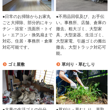
●日常のお掃除からお家丸
●不用品回収及び、お手伝
ごと大掃除、部分的にキッ
い。事務所、店舗、倉庫の
チン・浴室・洗面所・トイ
撤去。粗大ゴミ、大型家
レ・エアコン・換気扇まで
具、大型楽器、生活ゴミ、
対応。住居・事務所・倉庫
大型家電、引越ゴミの搬出
対応可能です。
撤去。大型トラック対応可
能。
ゴミ屋敷
草刈り・草むしり
●大量の生活ゴミの仕分
●草刈り・草むしり、草取