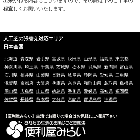
出来かねる内容もございますので、その際は予めご了承の
ご利用規約
程宜しくお願いいたします。
①ご訪問予約後のご訪問前のキャンセルは、キャンセル料5,500円(税込)を
申し受けます。※ご予約日の変更や延期の場合にはキャンセル料は発生致し
ません。但し、ご予約日から2週間以内となります。
②ご訪問後のキャンセル及びご不在の場合は、キャンセル料5,500円(税込)
及び出張費を申し受けます。
人工芝の張替え対応エリア
③荒天（大雨・大雪・強風など）の場合は、作業日を変更させていただく場
合もございます。あらかじめご了承下さい。
日本全国
④ご要望の作業内容や環境によってお下見をさせて頂く場合がございます。
下見をさせて頂くにあたり下見料として5,500円(税込)を申し受けます。
北海道
青森県
岩手県
宮城県
秋田県
山形県
福島県
東京都
⑤下見当日に作業が出来ない場合は下見料金5,500円(税込)を申し受けま
神奈川県
埼玉県
千葉県
茨城県
栃木県
群馬県
新潟県
富山県
す。また下見にお伺いした作業員が承ることが出来ない作業内容と判断した
石川県
福井県
山梨県
長野県
岐阜県
静岡県
愛知県
三重県
場合も、5,500円(税込)を申し受けます。
⑥料金提示について、お電話やメッセージでのご案内の料金と現場を拝見さ
滋賀県
京都府
大阪府
兵庫県
奈良県
和歌山県
鳥取県
島根県
せていただいてからの料金提示に異なる場合がございますがその際のクレー
岡山県
広島県
山口県
徳島県
香川県
愛媛県
高知県
福岡県
ムは一切お受け付けておりません。※現場の環境やお客様のご依頼内容によ
佐賀県
長崎県
熊本県
大分県
宮崎県
鹿児島県
沖縄県
って料金が変動するため
⑦9時00分～20時00分以外の出張をご希望の場合は特別出張料がかかりま
す。
【便利屋みらい】生活でお困りの場合はお気軽にご相談下さい
⑧当サイトはお客様に登録業者を紹介するサービスです。
⑨お客様と当サイト登録業者でトラブルになった場合、当サイトは一切責任
を負いかねますのでご了承の程宜しくお願いいたします。ご契約の際は慎重
に契約をして下さい。