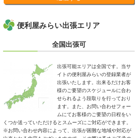
準を守るよう定めた上で、指導・管理を実施し、適切に取り扱います。
開示、訂正、利用停止等の求めに応じる手続
当社が保有する個人情報については、合理的な範囲で速やかに対応いたしま
す。個人情報の滅失、き損、漏えいおよび不正アクセスなどの予防ならびに
便利屋みらい出張エリア
是正。当方は、お客様の個人情報を厳格に管理し、滅失、き損、漏えいや不
正アクセスなどのあらゆる危険性に対して予防策を実施します。適切な個人
情報の取扱いと運用に関する具体的ルールを定め、責任者を設けます。
全国出張可
個人情報に関する法令およびその他の規範の遵守
当社の役員、社員、協働者は、個人情報保護や通信の秘密に関する法令やガ
イドラインその他の関連規範を遵守します。当社は、社会が要請している個
人情報保護が効果的に実施されるよう、個人情報保護方針および社内規程類
出張可能エリアは全国です。当サ
を継続して改善します。
イトの便利屋みらいの登録業者が
個人情報の取扱いに関する問い合わせおよび相談窓口
当方所定の窓口にて、合理的な範囲で対応いたします。
出張いたします。出来るだけお客
[お問い合わせ先]
様のご要望のスケジュールに合わ
便利屋みらい
せられるよう段取りを行っており
お問い合わせ方法：
メールフォーム
お問い合わせ電話番号：お客様（ご注文後）から問い合わせ等があった場合
ます。また、お問い合わせフォー
は、遅滞なく電話番号の開示を行います。
ムにてお客様のご要望の日程をい
※業務の性質上、サイトに掲載はしておりません。
くつか送っていただけるとスムーズにご対応ができます。
※以上の方針を改定することがあります。その場合、すべての改定は当ウェ
ブページにて通知致します。
※お問い合わせ内容によって、出張が困難な地域や対応が