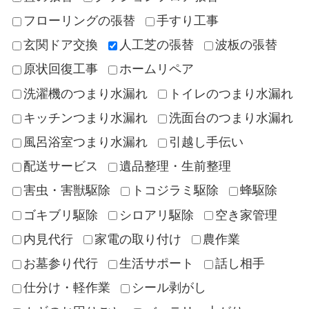
フローリングの張替
手すり工事
玄関ドア交換
人工芝の張替
波板の張替
原状回復工事
ホームリペア
洗濯機のつまり水漏れ
トイレのつまり水漏れ
キッチンつまり水漏れ
洗面台のつまり水漏れ
風呂浴室つまり水漏れ
引越し手伝い
配送サービス
遺品整理・生前整理
害虫・害獣駆除
トコジラミ駆除
蜂駆除
ゴキブリ駆除
シロアリ駆除
空き家管理
内見代行
家電の取り付け
農作業
お墓参り代行
生活サポート
話し相手
仕分け・軽作業
シール剥がし