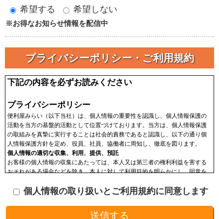
希望する
希望しない
※お得なお知らせ情報を配信中
プライバシーポリシー・ご利用規約
下記の内容を必ずお読みください
プライバシーポリシー
便利屋みらい（以下当社）は、個人情報の重要性を認識し、個人情報保護の
活動を当方の基盤的活動として位置づけております。当方は、個人情報保護
の取組みを真摯に実行することは社会的責務であると認識し、以下の通り個
人情報保護方針を定め、役員、社員、協働者に周知し、徹底を図ります。
個人情報の適切な収集、利用、提供、預託
お客様の個人情報の収集にあたっては、本人又は第三者の権利利益を害する
おそれがある場合などを除き、本人に対して利用目的を明らかにし、同意を
頂いた上で収集します。収集した個人情報はその目的以外に利用せず、利用
個人情報の取り扱いとご利用規約に同意します
範囲を限定し、適切に取り扱います。収集した個人情報は、法令に基づく命
令などを除き、あらかじめお客様の同意を得ることなく第三者に提供するこ
とはありません。収集した個人情報を、第三者に預ける(預託する)場合には
十分な個人情報保護の水準を備える者を選び、また、契約等によって保護水