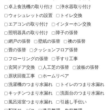
卓上食洗機の取り付け
浄水器取り付け
ウォシュレットの設置
トイレ交換
エアコンの取り付け
インターホン交換
照明器具の取り付け
障子の張替
網戸の張替
壁紙の張替
襖の張替
畳の張替
クッションフロア張替
フローリングの張替
手すり工事
玄関ドア交換
人工芝の張替
波板の張替
原状回復工事
ホームリペア
洗濯機のつまり水漏れ
トイレのつまり水漏れ
キッチンつまり水漏れ
洗面台のつまり水漏れ
風呂浴室つまり水漏れ
引越し手伝い