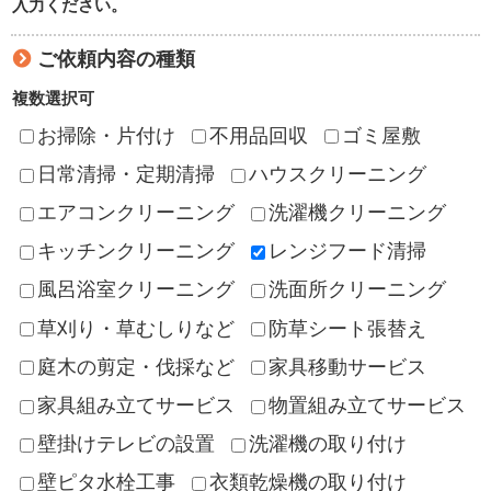
入力ください。
ご依頼内容の種類
複数選択可
お掃除・片付け
不用品回収
ゴミ屋敷
日常清掃・定期清掃
ハウスクリーニング
エアコンクリーニング
洗濯機クリーニング
キッチンクリーニング
レンジフード清掃
風呂浴室クリーニング
洗面所クリーニング
草刈り・草むしりなど
防草シート張替え
庭木の剪定・伐採など
家具移動サービス
家具組み立てサービス
物置組み立てサービス
壁掛けテレビの設置
洗濯機の取り付け
壁ピタ水栓工事
衣類乾燥機の取り付け