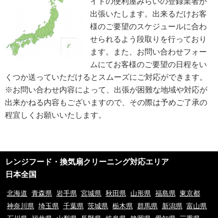
イトの便利屋みらいの登録業者が
個人情報の取扱いに関する問い合わせおよび相談窓口
当方所定の窓口にて、合理的な範囲で対応いたします。
出張いたします。出来るだけお客
[お問い合わせ先]
様のご要望のスケジュールに合わ
便利屋みらい
せられるよう段取りを行っており
お問い合わせ方法：
メールフォーム
お問い合わせ電話番号：お客様（ご注文後）から問い合わせ等があった場合
ます。また、お問い合わせフォー
は、遅滞なく電話番号の開示を行います。
ムにてお客様のご要望の日程をい
※業務の性質上、サイトに掲載はしておりません。
くつか送っていただけるとスムーズにご対応ができます。
※以上の方針を改定することがあります。その場合、すべての改定は当ウェ
ブページにて通知致します。
※お問い合わせ内容によって、出張が困難な地域や対応が
出来かねる内容もございますので、その際は予めご了承の
ご利用規約
程宜しくお願いいたします。
①ご訪問予約後のご訪問前のキャンセルは、キャンセル料5,500円(税込)を
申し受けます。※ご予約日の変更や延期の場合にはキャンセル料は発生致し
ません。但し、ご予約日から2週間以内となります。
②ご訪問後のキャンセル及びご不在の場合は、キャンセル料5,500円(税込)
及び出張費を申し受けます。
レンジフード・換気扇クリーニング対応エリア
③荒天（大雨・大雪・強風など）の場合は、作業日を変更させていただく場
合もございます。あらかじめご了承下さい。
日本全国
④ご要望の作業内容や環境によってお下見をさせて頂く場合がございます。
下見をさせて頂くにあたり下見料として5,500円(税込)を申し受けます。
北海道
青森県
岩手県
宮城県
秋田県
山形県
福島県
東京都
⑤下見当日に作業が出来ない場合は下見料金5,500円(税込)を申し受けま
神奈川県
埼玉県
千葉県
茨城県
栃木県
群馬県
新潟県
富山県
す。また下見にお伺いした作業員が承ることが出来ない作業内容と判断した