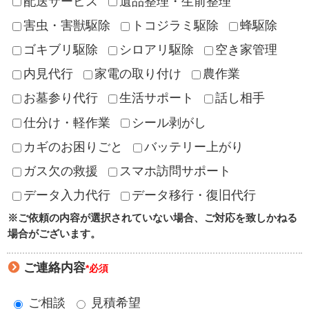
配送サービス
遺品整理・生前整理
害虫・害獣駆除
トコジラミ駆除
蜂駆除
ゴキブリ駆除
シロアリ駆除
空き家管理
内見代行
家電の取り付け
農作業
お墓参り代行
生活サポート
話し相手
仕分け・軽作業
シール剥がし
カギのお困りごと
バッテリー上がり
ガス欠の救援
スマホ訪問サポート
データ入力代行
データ移行・復旧代行
※ご依頼の内容が選択されていない場合、ご対応を致しかねる
場合がございます。
ご連絡内容
*必須
ご相談
見積希望