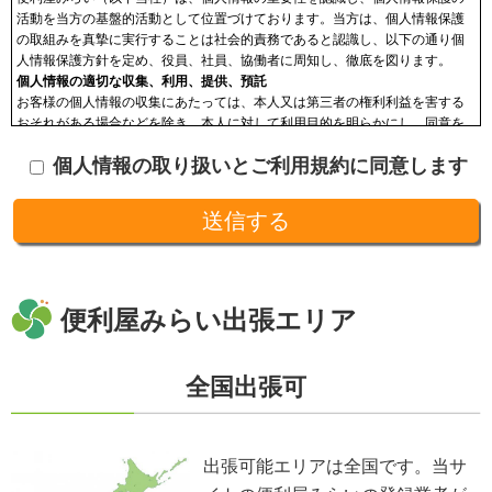
活動を当方の基盤的活動として位置づけております。当方は、個人情報保護
の取組みを真摯に実行することは社会的責務であると認識し、以下の通り個
人情報保護方針を定め、役員、社員、協働者に周知し、徹底を図ります。
個人情報の適切な収集、利用、提供、預託
お客様の個人情報の収集にあたっては、本人又は第三者の権利利益を害する
おそれがある場合などを除き、本人に対して利用目的を明らかにし、同意を
頂いた上で収集します。収集した個人情報はその目的以外に利用せず、利用
個人情報の取り扱いとご利用規約に同意します
範囲を限定し、適切に取り扱います。収集した個人情報は、法令に基づく命
令などを除き、あらかじめお客様の同意を得ることなく第三者に提供するこ
とはありません。収集した個人情報を、第三者に預ける(預託する)場合には
十分な個人情報保護の水準を備える者を選び、また、契約等によって保護水
準を守るよう定めた上で、指導・管理を実施し、適切に取り扱います。
開示、訂正、利用停止等の求めに応じる手続
当社が保有する個人情報については、合理的な範囲で速やかに対応いたしま
す。個人情報の滅失、き損、漏えいおよび不正アクセスなどの予防ならびに
便利屋みらい出張エリア
是正。当方は、お客様の個人情報を厳格に管理し、滅失、き損、漏えいや不
正アクセスなどのあらゆる危険性に対して予防策を実施します。適切な個人
情報の取扱いと運用に関する具体的ルールを定め、責任者を設けます。
全国出張可
個人情報に関する法令およびその他の規範の遵守
当社の役員、社員、協働者は、個人情報保護や通信の秘密に関する法令やガ
イドラインその他の関連規範を遵守します。当社は、社会が要請している個
人情報保護が効果的に実施されるよう、個人情報保護方針および社内規程類
出張可能エリアは全国です。当サ
を継続して改善します。