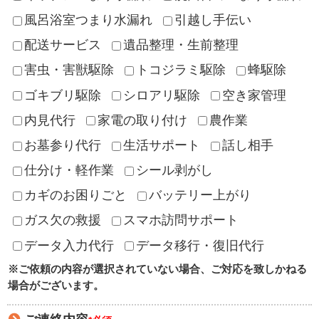
風呂浴室つまり水漏れ
引越し手伝い
配送サービス
遺品整理・生前整理
害虫・害獣駆除
トコジラミ駆除
蜂駆除
ゴキブリ駆除
シロアリ駆除
空き家管理
内見代行
家電の取り付け
農作業
お墓参り代行
生活サポート
話し相手
仕分け・軽作業
シール剥がし
カギのお困りごと
バッテリー上がり
ガス欠の救援
スマホ訪問サポート
データ入力代行
データ移行・復旧代行
※ご依頼の内容が選択されていない場合、ご対応を致しかねる
場合がございます。