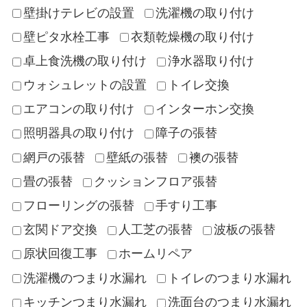
壁掛けテレビの設置
洗濯機の取り付け
壁ピタ水栓工事
衣類乾燥機の取り付け
卓上食洗機の取り付け
浄水器取り付け
ウォシュレットの設置
トイレ交換
エアコンの取り付け
インターホン交換
照明器具の取り付け
障子の張替
網戸の張替
壁紙の張替
襖の張替
畳の張替
クッションフロア張替
フローリングの張替
手すり工事
玄関ドア交換
人工芝の張替
波板の張替
原状回復工事
ホームリペア
洗濯機のつまり水漏れ
トイレのつまり水漏れ
キッチンつまり水漏れ
洗面台のつまり水漏れ