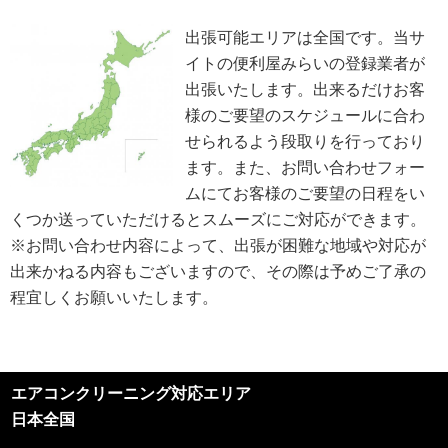
イドラインその他の関連規範を遵守します。当社は、社会が要請している個
人情報保護が効果的に実施されるよう、個人情報保護方針および社内規程類
出張可能エリアは全国です。当サ
を継続して改善します。
イトの便利屋みらいの登録業者が
個人情報の取扱いに関する問い合わせおよび相談窓口
当方所定の窓口にて、合理的な範囲で対応いたします。
出張いたします。出来るだけお客
[お問い合わせ先]
様のご要望のスケジュールに合わ
便利屋みらい
せられるよう段取りを行っており
お問い合わせ方法：
メールフォーム
お問い合わせ電話番号：お客様（ご注文後）から問い合わせ等があった場合
ます。また、お問い合わせフォー
は、遅滞なく電話番号の開示を行います。
ムにてお客様のご要望の日程をい
※業務の性質上、サイトに掲載はしておりません。
くつか送っていただけるとスムーズにご対応ができます。
※以上の方針を改定することがあります。その場合、すべての改定は当ウェ
ブページにて通知致します。
※お問い合わせ内容によって、出張が困難な地域や対応が
出来かねる内容もございますので、その際は予めご了承の
ご利用規約
程宜しくお願いいたします。
①ご訪問予約後のご訪問前のキャンセルは、キャンセル料5,500円(税込)を
申し受けます。※ご予約日の変更や延期の場合にはキャンセル料は発生致し
ません。但し、ご予約日から2週間以内となります。
②ご訪問後のキャンセル及びご不在の場合は、キャンセル料5,500円(税込)
及び出張費を申し受けます。
エアコンクリーニング対応エリア
③荒天（大雨・大雪・強風など）の場合は、作業日を変更させていただく場
合もございます。あらかじめご了承下さい。
日本全国
④ご要望の作業内容や環境によってお下見をさせて頂く場合がございます。