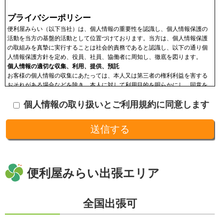
プライバシーポリシー
便利屋みらい（以下当社）は、個人情報の重要性を認識し、個人情報保護の
活動を当方の基盤的活動として位置づけております。当方は、個人情報保護
の取組みを真摯に実行することは社会的責務であると認識し、以下の通り個
人情報保護方針を定め、役員、社員、協働者に周知し、徹底を図ります。
個人情報の適切な収集、利用、提供、預託
お客様の個人情報の収集にあたっては、本人又は第三者の権利利益を害する
おそれがある場合などを除き、本人に対して利用目的を明らかにし、同意を
頂いた上で収集します。収集した個人情報はその目的以外に利用せず、利用
個人情報の取り扱いとご利用規約に同意します
範囲を限定し、適切に取り扱います。収集した個人情報は、法令に基づく命
令などを除き、あらかじめお客様の同意を得ることなく第三者に提供するこ
とはありません。収集した個人情報を、第三者に預ける(預託する)場合には
十分な個人情報保護の水準を備える者を選び、また、契約等によって保護水
準を守るよう定めた上で、指導・管理を実施し、適切に取り扱います。
開示、訂正、利用停止等の求めに応じる手続
当社が保有する個人情報については、合理的な範囲で速やかに対応いたしま
す。個人情報の滅失、き損、漏えいおよび不正アクセスなどの予防ならびに
便利屋みらい出張エリア
是正。当方は、お客様の個人情報を厳格に管理し、滅失、き損、漏えいや不
正アクセスなどのあらゆる危険性に対して予防策を実施します。適切な個人
情報の取扱いと運用に関する具体的ルールを定め、責任者を設けます。
全国出張可
個人情報に関する法令およびその他の規範の遵守
当社の役員、社員、協働者は、個人情報保護や通信の秘密に関する法令やガ