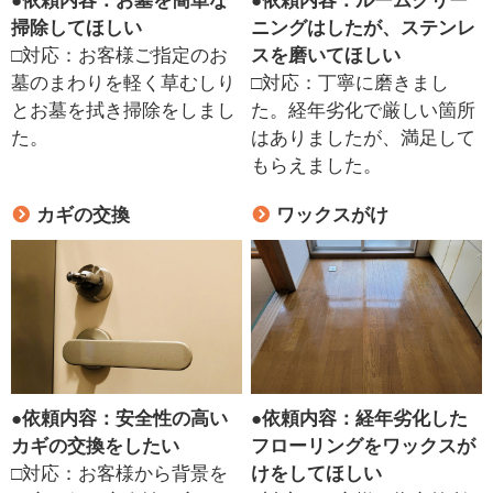
●
依頼内容：お墓を簡単な
●
依頼内容：ルームクリー
掃除してほしい
ニングはしたが、ステンレ
□対応：お客様ご指定のお
スを磨いてほしい
墓のまわりを軽く草むしり
□対応：丁寧に磨きまし
とお墓を拭き掃除をしまし
た。経年劣化で厳しい箇所
た。
はありましたが、満足して
もらえました。
カギの交換
ワックスがけ
●
依頼内容：安全性の高い
●
依頼内容：経年劣化した
カギの交換をしたい
フローリングをワックスが
□対応：お客様から背景を
けをしてほしい