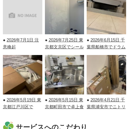
●
2026年7月1日
注
●
2026年7月25日
東
●
2026年6月15日
千
意喚起
京都文京区でシール
葉県船橋市でドラム
剝がしを行いまし
式洗濯機の取り付け
た！
を行いました！
●
2026年5月19日
東
●
2026年5月15日
東
●
2026年4月21日
千
京都江戸川区で
京都町田市で卓上食
葉県浦安市でニトリ
IKEAの家具の組み
洗機の取り外しを行
の家具の組み立てを
立てを行いました！
いました！
行いました！
サービスへのこだわり