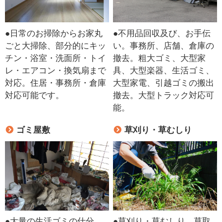
●日常のお掃除からお家丸
●不用品回収及び、お手伝
ごと大掃除、部分的にキッ
い。事務所、店舗、倉庫の
チン・浴室・洗面所・トイ
撤去。粗大ゴミ、大型家
レ・エアコン・換気扇まで
具、大型楽器、生活ゴミ、
対応。住居・事務所・倉庫
大型家電、引越ゴミの搬出
対応可能です。
撤去。大型トラック対応可
能。
ゴミ屋敷
草刈り・草むしり
●大量の生活ゴミの仕分
●草刈り・草むしり、草取