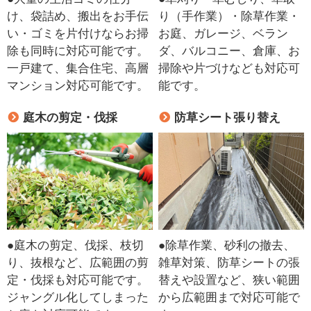
け、袋詰め、搬出をお手伝
り（手作業）・除草作業・
い・ゴミを片付けならお掃
お庭、ガレージ、ベラン
除も同時に対応可能です。
ダ、バルコニー、倉庫、お
一戸建て、集合住宅、高層
掃除や片づけなども対応可
マンション対応可能です。
能です。
庭木の剪定・伐採
防草シート張り替え
●庭木の剪定、伐採、枝切
●除草作業、砂利の撤去、
り、抜根など、広範囲の剪
雑草対策、防草シートの張
定・伐採も対応可能です。
替えや設置など、狭い範囲
ジャングル化してしまった
から広範囲まで対応可能で