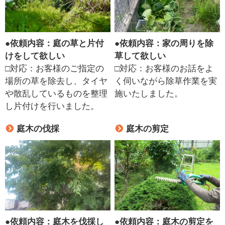
●
依頼内容：庭の草と片付
●
依頼内容：家の周りを除
けをして欲しい
草して欲しい
□対応：お客様のご指定の
□対応：お客様のお話をよ
場所の草を除去し、タイヤ
く伺いながら除草作業を実
や散乱しているものを整理
施いたしました。
し片付けを行いました。
庭木の伐採
庭木の剪定
●
依頼内容：庭木を伐採し
●
依頼内容：庭木の剪定を