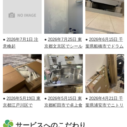
●
2026年7月1日
注
●
2026年7月25日
東
●
2026年6月15日
千
意喚起
京都文京区でシール
葉県船橋市でドラム
剝がしを行いまし
式洗濯機の取り付け
た！
を行いました！
●
2026年5月19日
東
●
2026年5月15日
東
●
2026年4月21日
千
京都江戸川区で
京都町田市で卓上食
葉県浦安市でニトリ
IKEAの家具の組み
洗機の取り外しを行
の家具の組み立てを
立てを行いました！
いました！
行いました！
サービスへのこだわり