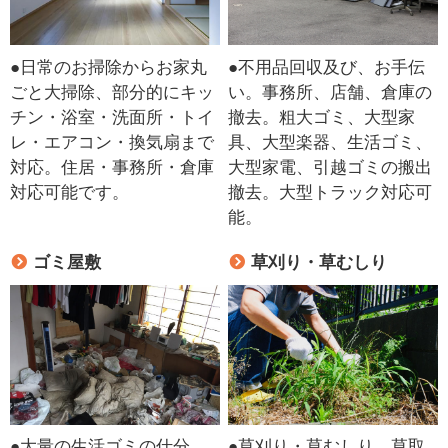
●日常のお掃除からお家丸
●不用品回収及び、お手伝
ごと大掃除、部分的にキッ
い。事務所、店舗、倉庫の
チン・浴室・洗面所・トイ
撤去。粗大ゴミ、大型家
レ・エアコン・換気扇まで
具、大型楽器、生活ゴミ、
対応。住居・事務所・倉庫
大型家電、引越ゴミの搬出
対応可能です。
撤去。大型トラック対応可
能。
ゴミ屋敷
草刈り・草むしり
●大量の生活ゴミの仕分
●草刈り・草むしり、草取