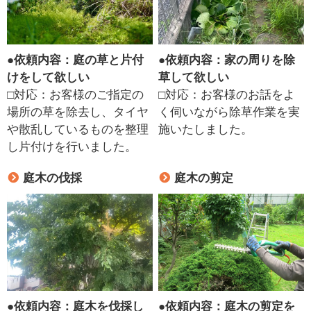
●
依頼内容：庭の草と片付
●
依頼内容：家の周りを除
けをして欲しい
草して欲しい
□対応：お客様のご指定の
□対応：お客様のお話をよ
場所の草を除去し、タイヤ
く伺いながら除草作業を実
や散乱しているものを整理
施いたしました。
し片付けを行いました。
庭木の伐採
庭木の剪定
●
依頼内容：庭木を伐採し
●
依頼内容：庭木の剪定を