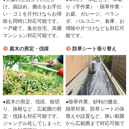
け、袋詰め、搬出をお手伝
り（手作業）・除草作業・
い・ゴミを片付けならお掃
お庭、ガレージ、ベラン
除も同時に対応可能です。
ダ、バルコニー、倉庫、お
一戸建て、集合住宅、高層
掃除や片づけなども対応可
マンション対応可能です。
能です。
庭木の剪定・伐採
防草シート張り替え
●庭木の剪定、伐採、枝切
●除草作業、砂利の撤去、
り、抜根など、広範囲の剪
雑草対策、防草シートの張
定・伐採も対応可能です。
替えや設置など、狭い範囲
ジャングル化してしまった
から広範囲まで対応可能で