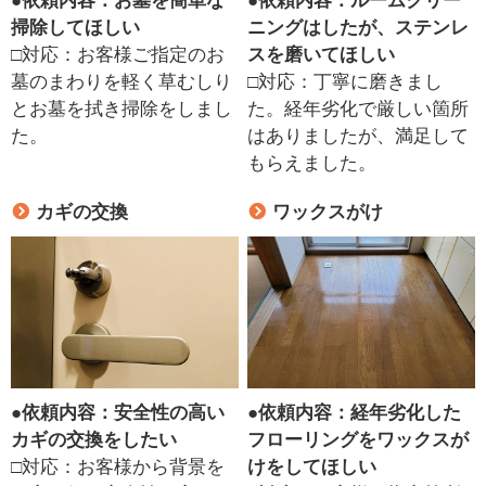
●
依頼内容：お墓を簡単な
●
依頼内容：ルームクリー
掃除してほしい
ニングはしたが、ステンレ
□対応：お客様ご指定のお
スを磨いてほしい
墓のまわりを軽く草むしり
□対応：丁寧に磨きまし
とお墓を拭き掃除をしまし
た。経年劣化で厳しい箇所
た。
はありましたが、満足して
もらえました。
カギの交換
ワックスがけ
●
依頼内容：安全性の高い
●
依頼内容：経年劣化した
カギの交換をしたい
フローリングをワックスが
□対応：お客様から背景を
けをしてほしい