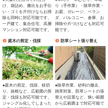
け、袋詰め、搬出をお手伝
り（手作業）・除草作業・
い・ゴミを片付けならお掃
お庭、ガレージ、ベラン
除も同時に対応可能です。
ダ、バルコニー、倉庫、お
一戸建て、集合住宅、高層
掃除や片づけなども対応可
マンション対応可能です。
能です。
庭木の剪定・伐採
防草シート張り替え
●庭木の剪定、伐採、枝切
●除草作業、砂利の撤去、
り、抜根など、広範囲の剪
雑草対策、防草シートの張
定・伐採も対応可能です。
替えや設置など、狭い範囲
ジャングル化してしまった
から広範囲まで対応可能で