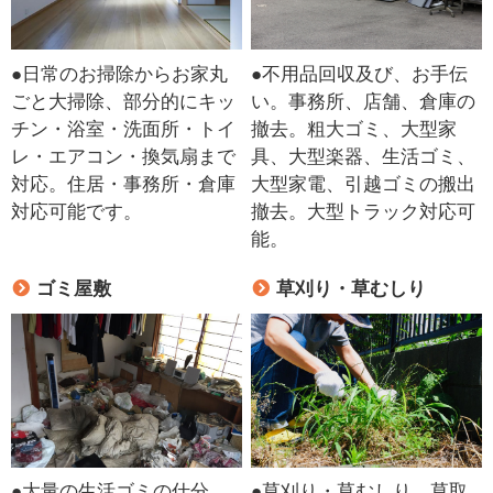
●日常のお掃除からお家丸
●不用品回収及び、お手伝
ごと大掃除、部分的にキッ
い。事務所、店舗、倉庫の
チン・浴室・洗面所・トイ
撤去。粗大ゴミ、大型家
レ・エアコン・換気扇まで
具、大型楽器、生活ゴミ、
対応。住居・事務所・倉庫
大型家電、引越ゴミの搬出
対応可能です。
撤去。大型トラック対応可
能。
ゴミ屋敷
草刈り・草むしり
●大量の生活ゴミの仕分
●草刈り・草むしり、草取