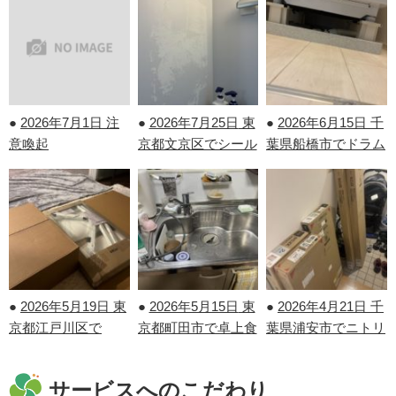
●
2026年7月1日
注
●
2026年7月25日
東
●
2026年6月15日
千
意喚起
京都文京区でシール
葉県船橋市でドラム
剝がしを行いまし
式洗濯機の取り付け
た！
を行いました！
●
2026年5月19日
東
●
2026年5月15日
東
●
2026年4月21日
千
京都江戸川区で
京都町田市で卓上食
葉県浦安市でニトリ
IKEAの家具の組み
洗機の取り外しを行
の家具の組み立てを
立てを行いました！
いました！
行いました！
サービスへのこだわり