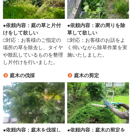
●
依頼内容：庭の草と片付
●
依頼内容：家の周りを除
けをして欲しい
草して欲しい
□対応：お客様のご指定の
□対応：お客様のお話をよ
場所の草を除去し、タイヤ
く伺いながら除草作業を実
や散乱しているものを整理
施いたしました。
し片付けを行いました。
庭木の伐採
庭木の剪定
●
依頼内容：庭木を伐採し
●
依頼内容：庭木の剪定を