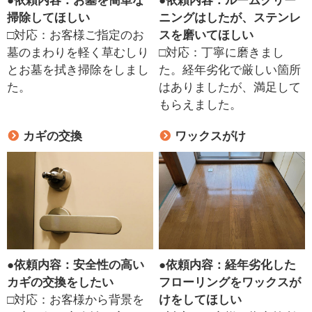
●
依頼内容：お墓を簡単な
●
依頼内容：ルームクリー
掃除してほしい
ニングはしたが、ステンレ
□対応：お客様ご指定のお
スを磨いてほしい
墓のまわりを軽く草むしり
□対応：丁寧に磨きまし
とお墓を拭き掃除をしまし
た。経年劣化で厳しい箇所
た。
はありましたが、満足して
もらえました。
カギの交換
ワックスがけ
●
依頼内容：安全性の高い
●
依頼内容：経年劣化した
カギの交換をしたい
フローリングをワックスが
□対応：お客様から背景を
けをしてほしい