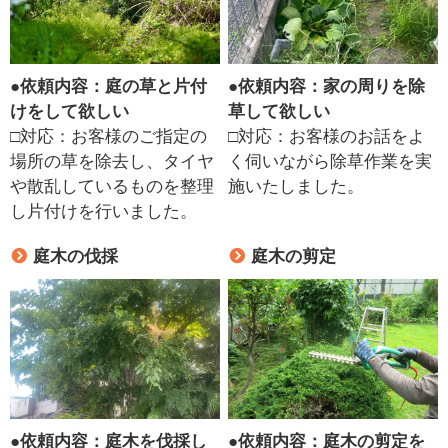
●
依頼内容：庭の草と片付
●
依頼内容：家の周りを除
けをして欲しい
草して欲しい
□対応：お客様のご指定の
□対応：お客様のお話をよ
場所の草を除去し、タイヤ
く伺いながら除草作業を実
や散乱しているものを整理
施いたしました。
し片付けを行いました。
庭木の伐採
庭木の剪定
●
依頼内容：庭木を伐採し
●
依頼内容：庭木の剪定を