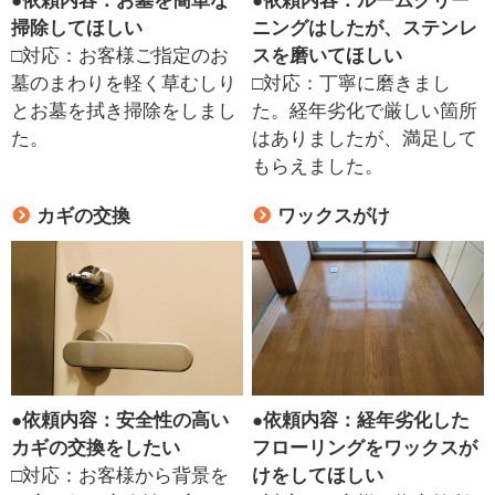
●
依頼内容：お墓を簡単な
●
依頼内容：ルームクリー
掃除してほしい
ニングはしたが、ステンレ
□対応：お客様ご指定のお
スを磨いてほしい
墓のまわりを軽く草むしり
□対応：丁寧に磨きまし
とお墓を拭き掃除をしまし
た。経年劣化で厳しい箇所
た。
はありましたが、満足して
もらえました。
カギの交換
ワックスがけ
●
依頼内容：安全性の高い
●
依頼内容：経年劣化した
カギの交換をしたい
フローリングをワックスが
□対応：お客様から背景を
けをしてほしい