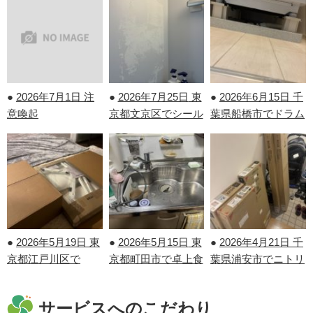
●
2026年7月1日
注
●
2026年7月25日
東
●
2026年6月15日
千
意喚起
京都文京区でシール
葉県船橋市でドラム
剝がしを行いまし
式洗濯機の取り付け
た！
を行いました！
●
2026年5月19日
東
●
2026年5月15日
東
●
2026年4月21日
千
京都江戸川区で
京都町田市で卓上食
葉県浦安市でニトリ
IKEAの家具の組み
洗機の取り外しを行
の家具の組み立てを
立てを行いました！
いました！
行いました！
サービスへのこだわり