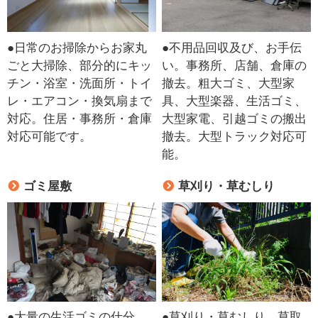
●日常のお掃除からお家丸
●不用品回収及び、お手伝
ごと大掃除、部分的にキッ
い。事務所、店舗、倉庫の
チン・浴室・洗面所・トイ
撤去。粗大ゴミ、大型家
レ・エアコン・換気扇まで
具、大型楽器、生活ゴミ、
対応。住居・事務所・倉庫
大型家電、引越ゴミの搬出
対応可能です。
撤去。大型トラック対応可
能。
ゴミ屋敷
草刈り・草むしり
●大量の生活ゴミの仕分
●草刈り・草むしり、草取