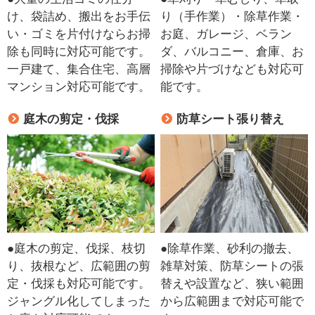
け、袋詰め、搬出をお手伝
り（手作業）・除草作業・
い・ゴミを片付けならお掃
お庭、ガレージ、ベラン
除も同時に対応可能です。
ダ、バルコニー、倉庫、お
一戸建て、集合住宅、高層
掃除や片づけなども対応可
マンション対応可能です。
能です。
庭木の剪定・伐採
防草シート張り替え
●庭木の剪定、伐採、枝切
●除草作業、砂利の撤去、
り、抜根など、広範囲の剪
雑草対策、防草シートの張
定・伐採も対応可能です。
替えや設置など、狭い範囲
ジャングル化してしまった
から広範囲まで対応可能で