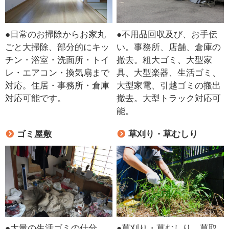
●日常のお掃除からお家丸
●不用品回収及び、お手伝
ごと大掃除、部分的にキッ
い。事務所、店舗、倉庫の
チン・浴室・洗面所・トイ
撤去。粗大ゴミ、大型家
レ・エアコン・換気扇まで
具、大型楽器、生活ゴミ、
対応。住居・事務所・倉庫
大型家電、引越ゴミの搬出
対応可能です。
撤去。大型トラック対応可
能。
ゴミ屋敷
草刈り・草むしり
●大量の生活ゴミの仕分
●草刈り・草むしり、草取