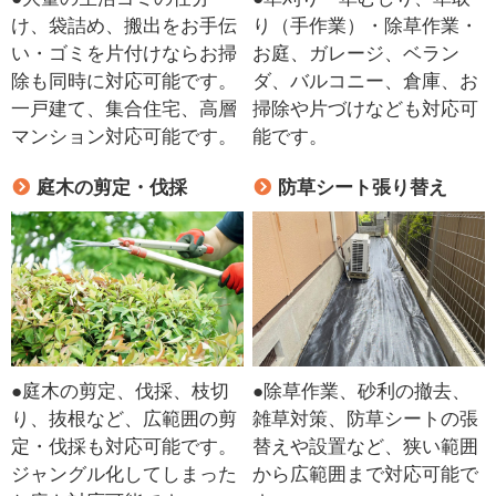
け、袋詰め、搬出をお手伝
り（手作業）・除草作業・
い・ゴミを片付けならお掃
お庭、ガレージ、ベラン
除も同時に対応可能です。
ダ、バルコニー、倉庫、お
一戸建て、集合住宅、高層
掃除や片づけなども対応可
マンション対応可能です。
能です。
庭木の剪定・伐採
防草シート張り替え
●庭木の剪定、伐採、枝切
●除草作業、砂利の撤去、
り、抜根など、広範囲の剪
雑草対策、防草シートの張
定・伐採も対応可能です。
替えや設置など、狭い範囲
ジャングル化してしまった
から広範囲まで対応可能で