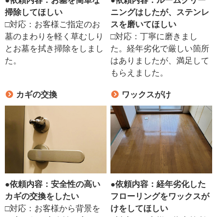
●
依頼内容：お墓を簡単な
●
依頼内容：ルームクリー
掃除してほしい
ニングはしたが、ステンレ
□対応：お客様ご指定のお
スを磨いてほしい
墓のまわりを軽く草むしり
□対応：丁寧に磨きまし
とお墓を拭き掃除をしまし
た。経年劣化で厳しい箇所
た。
はありましたが、満足して
もらえました。
カギの交換
ワックスがけ
●
依頼内容：安全性の高い
●
依頼内容：経年劣化した
カギの交換をしたい
フローリングをワックスが
□対応：お客様から背景を
けをしてほしい