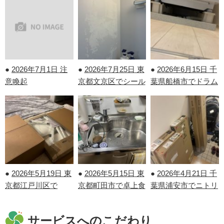
●
2026年7月1日
注
●
2026年7月25日
東
●
2026年6月15日
千
意喚起
京都文京区でシール
葉県船橋市でドラム
剝がしを行いまし
式洗濯機の取り付け
た！
を行いました！
●
2026年5月19日
東
●
2026年5月15日
東
●
2026年4月21日
千
京都江戸川区で
京都町田市で卓上食
葉県浦安市でニトリ
IKEAの家具の組み
洗機の取り外しを行
の家具の組み立てを
立てを行いました！
いました！
行いました！
サービスへのこだわり