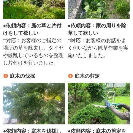
●
依頼内容：庭の草と片付
●
依頼内容：家の周りを除
けをして欲しい
草して欲しい
□対応：お客様のご指定の
□対応：お客様のお話をよ
場所の草を除去し、タイヤ
く伺いながら除草作業を実
や散乱しているものを整理
施いたしました。
し片付けを行いました。
庭木の伐採
庭木の剪定
●
依頼内容：庭木を伐採し
●
依頼内容：庭木の剪定を