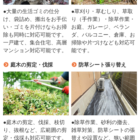
●大量の生活ゴミの仕分
●草刈り・草むしり、草取
け、袋詰め、搬出をお手伝
り（手作業）・除草作業・
い・ゴミを片付けならお掃
お庭、ガレージ、ベラン
除も同時に対応可能です。
ダ、バルコニー、倉庫、お
一戸建て、集合住宅、高層
掃除や片づけなども対応可
マンション対応可能です。
能です。
庭木の剪定・伐採
防草シート張り替え
●庭木の剪定、伐採、枝切
●除草作業、砂利の撤去、
り、抜根など、広範囲の剪
雑草対策、防草シートの張
定・伐採も対応可能です。
替えや設置など、狭い範囲