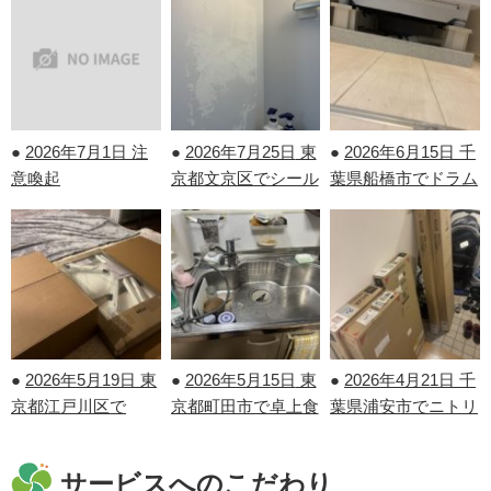
●
2026年7月1日
注
●
2026年7月25日
東
●
2026年6月15日
千
意喚起
京都文京区でシール
葉県船橋市でドラム
剝がしを行いまし
式洗濯機の取り付け
た！
を行いました！
●
2026年5月19日
東
●
2026年5月15日
東
●
2026年4月21日
千
京都江戸川区で
京都町田市で卓上食
葉県浦安市でニトリ
IKEAの家具の組み
洗機の取り外しを行
の家具の組み立てを
立てを行いました！
いました！
行いました！
サービスへのこだわり