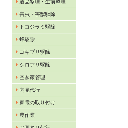
遺品整理・生前整理
害虫・害獣駆除
る
トコジラミ駆除
蜂駆除
ゴキブリ駆除
シロアリ駆除
。
空き家管理
ご
内見代行
家電の取り付け
農作業
お墓参り代行