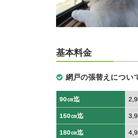
基本料金
網戸の張替えについ
90㎝迄
2,
150㎝迄
3,
180㎝迄
4,