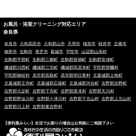
申し受けます。※ご予約日の変更や延期の場合にはキャンセル料は発生致し
ません。但し、ご予約日から2週間以内となります。
②ご訪問後のキャンセル及びご不在の場合は、キャンセル料5,500円(税込)
及び出張費を申し受けます。
お風呂・浴室クリーニング対応エリア
③荒天（大雨・大雪・強風など）の場合は、作業日を変更させていただく場
合もございます。あらかじめご了承下さい。
奈良県
④ご要望の作業内容や環境によってお下見をさせて頂く場合がございます。
下見をさせて頂くにあたり下見料として5,500円(税込)を申し受けます。
奈良市
大和高田市
大和郡山市
天理市
橿原市
桜井市
五條市
⑤下見当日に作業が出来ない場合は下見料金5,500円(税込)を申し受けま
御所市
生駒市
香芝市
葛城市
宇陀市
山辺郡山添村
す。また下見にお伺いした作業員が承ることが出来ない作業内容と判断した
生駒郡平群町
生駒郡三郷町
生駒郡斑鳩町
生駒郡安堵町
場合も、5,500円(税込)を申し受けます。
⑥料金提示について、お電話やメッセージでのご案内の料金と現場を拝見さ
磯城郡川西町
磯城郡三宅町
磯城郡田原本町
宇陀郡曽爾村
せていただいてからの料金提示に異なる場合がございますがその際のクレー
宇陀郡御杖村
高市郡高取町
高市郡明日香村
北葛城郡上牧町
ムは一切お受け付けておりません。※現場の環境やお客様のご依頼内容によ
北葛城郡王寺町
北葛城郡広陵町
北葛城郡河合町
吉野郡吉野町
って料金が変動するため
⑦9時00分～20時00分以外の出張をご希望の場合は特別出張料がかかりま
吉野郡大淀町
吉野郡下市町
吉野郡黒滝村
吉野郡天川村
す。
吉野郡野迫川村
吉野郡十津川村
吉野郡下北山村
吉野郡上北山村
⑧当サイトはお客様に登録業者を紹介するサービスです。
⑨お客様と当サイト登録業者でトラブルになった場合、当サイトは一切責任
吉野郡川上村
吉野郡東吉野村
を負いかねますのでご了承の程宜しくお願いいたします。ご契約の際は慎重
に契約をして下さい。
【便利屋みらい】生活でお困りの場合はお気軽にご相談下さい
⑩お客様のご要望の内容や地域で当サイトが対応できない場合は、その旨を
E-MAILに送信しておりますが、お客様情報はそれ以外を目的とした使用は
一切行いませんのご安心下さい。