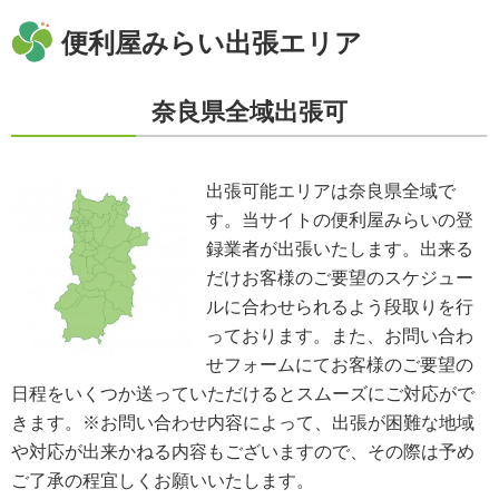
当社が保有する個人情報については、合理的な範囲で速やかに対応いたしま
す。個人情報の滅失、き損、漏えいおよび不正アクセスなどの予防ならびに
便利屋みらい出張エリア
是正。当方は、お客様の個人情報を厳格に管理し、滅失、き損、漏えいや不
正アクセスなどのあらゆる危険性に対して予防策を実施します。適切な個人
情報の取扱いと運用に関する具体的ルールを定め、責任者を設けます。
奈良県全域出張可
個人情報に関する法令およびその他の規範の遵守
当社の役員、社員、協働者は、個人情報保護や通信の秘密に関する法令やガ
イドラインその他の関連規範を遵守します。当社は、社会が要請している個
人情報保護が効果的に実施されるよう、個人情報保護方針および社内規程類
出張可能エリアは奈良県全域で
を継続して改善します。
す。当サイトの便利屋みらいの登
個人情報の取扱いに関する問い合わせおよび相談窓口
当方所定の窓口にて、合理的な範囲で対応いたします。
録業者が出張いたします。出来る
[お問い合わせ先]
だけお客様のご要望のスケジュー
便利屋みらい
ルに合わせられるよう段取りを行
お問い合わせ方法：
メールフォーム
お問い合わせ電話番号：お客様（ご注文後）から問い合わせ等があった場合
っております。また、お問い合わ
は、遅滞なく電話番号の開示を行います。
せフォームにてお客様のご要望の
※業務の性質上、サイトに掲載はしておりません。
日程をいくつか送っていただけるとスムーズにご対応がで
※以上の方針を改定することがあります。その場合、すべての改定は当ウェ
ブページにて通知致します。
きます。※お問い合わせ内容によって、出張が困難な地域
や対応が出来かねる内容もございますので、その際は予め
ご利用規約
ご了承の程宜しくお願いいたします。
①ご訪問予約後のご訪問前のキャンセルは、キャンセル料5,500円(税込)を