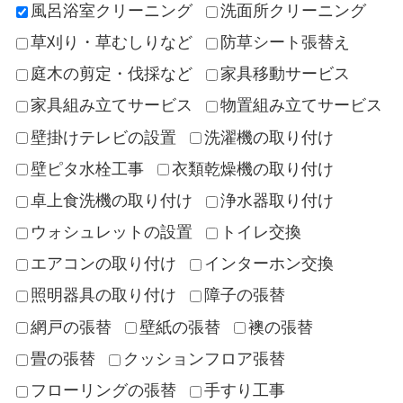
風呂浴室クリーニング
洗面所クリーニング
草刈り・草むしりなど
防草シート張替え
庭木の剪定・伐採など
家具移動サービス
家具組み立てサービス
物置組み立てサービス
壁掛けテレビの設置
洗濯機の取り付け
壁ピタ水栓工事
衣類乾燥機の取り付け
卓上食洗機の取り付け
浄水器取り付け
ウォシュレットの設置
トイレ交換
エアコンの取り付け
インターホン交換
照明器具の取り付け
障子の張替
網戸の張替
壁紙の張替
襖の張替
畳の張替
クッションフロア張替
フローリングの張替
手すり工事