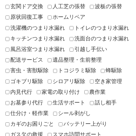
玄関ドア交換
人工芝の張替
波板の張替
原状回復工事
ホームリペア
洗濯機のつまり水漏れ
トイレのつまり水漏れ
キッチンつまり水漏れ
洗面台のつまり水漏れ
風呂浴室つまり水漏れ
引越し手伝い
配送サービス
遺品整理・生前整理
害虫・害獣駆除
トコジラミ駆除
蜂駆除
ゴキブリ駆除
シロアリ駆除
空き家管理
内見代行
家電の取り付け
農作業
お墓参り代行
生活サポート
話し相手
仕分け・軽作業
シール剥がし
カギのお困りごと
バッテリー上がり
ガス欠の救援
スマホ訪問サポート