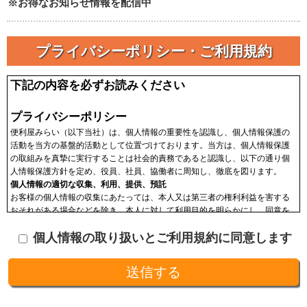
※お得なお知らせ情報を配信中
プライバシーポリシー・ご利用規約
下記の内容を必ずお読みください
プライバシーポリシー
便利屋みらい（以下当社）は、個人情報の重要性を認識し、個人情報保護の
活動を当方の基盤的活動として位置づけております。当方は、個人情報保護
の取組みを真摯に実行することは社会的責務であると認識し、以下の通り個
人情報保護方針を定め、役員、社員、協働者に周知し、徹底を図ります。
個人情報の適切な収集、利用、提供、預託
お客様の個人情報の収集にあたっては、本人又は第三者の権利利益を害する
おそれがある場合などを除き、本人に対して利用目的を明らかにし、同意を
頂いた上で収集します。収集した個人情報はその目的以外に利用せず、利用
個人情報の取り扱いとご利用規約に同意します
範囲を限定し、適切に取り扱います。収集した個人情報は、法令に基づく命
令などを除き、あらかじめお客様の同意を得ることなく第三者に提供するこ
とはありません。収集した個人情報を、第三者に預ける(預託する)場合には
十分な個人情報保護の水準を備える者を選び、また、契約等によって保護水
準を守るよう定めた上で、指導・管理を実施し、適切に取り扱います。
開示、訂正、利用停止等の求めに応じる手続