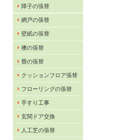
障子の張替
網戸の張替
壁紙の張替
安
襖の張替
畳の張替
クッションフロア張替
フローリングの張替
手すり工事
玄関ドア交換
人工芝の張替