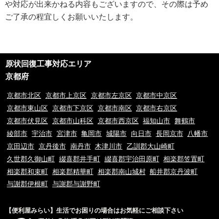
や対応が出来かねる内容もございますので、その際は予め
ご利用規約
ご了承の程宜しくお願いいたします。
①ご訪問予約後のご訪問前のキャンセルは、キャンセル料5,500円(税込)を
申し受けます。※ご予約日の変更や延期の場合にはキャンセル料は発生致し
ません。但し、ご予約日から2週間以内となります。
②ご訪問後のキャンセル及びご不在の場合は、キャンセル料5,500円(税込)
及び出張費を申し受けます。
原状回復工事対応エリア
③荒天（大雨・大雪・強風など）の場合は、作業日を変更させていただく場
合もございます。あらかじめご了承下さい。
京都府
④ご要望の作業内容や環境によってお下見をさせて頂く場合がございます。
下見をさせて頂くにあたり下見料として5,500円(税込)を申し受けます。
京都市北区
京都市上京区
京都市左京区
京都市中京区
⑤下見当日に作業が出来ない場合は下見料金5,500円(税込)を申し受けま
京都市東山区
京都市下京区
京都市南区
京都市右京区
す。また下見にお伺いした作業員が承ることが出来ない作業内容と判断した
京都市伏見区
京都市山科区
京都市西京区
福知山市
舞鶴市
場合も、5,500円(税込)を申し受けます。
⑥料金提示について、お電話やメッセージでのご案内の料金と現場を拝見さ
綾部市
宇治市
宮津市
亀岡市
城陽市
向日市
長岡京市
八幡市
せていただいてからの料金提示に異なる場合がございますがその際のクレー
京田辺市
京丹後市
南丹市
木津川市
乙訓郡大山崎町
ムは一切お受け付けておりません。※現場の環境やお客様のご依頼内容によ
久世郡久御山町
綴喜郡井手町
綴喜郡宇治田原町
相楽郡笠置町
って料金が変動するため
⑦9時00分～20時00分以外の出張をご希望の場合は特別出張料がかかりま
相楽郡和束町
相楽郡精華町
相楽郡南山城村
船井郡京丹波町
す。
与謝郡伊根町
与謝郡与謝野町
⑧当サイトはお客様に登録業者を紹介するサービスです。
⑨お客様と当サイト登録業者でトラブルになった場合、当サイトは一切責任
を負いかねますのでご了承の程宜しくお願いいたします。ご契約の際は慎重
【便利屋みらい】生活でお困りの場合はお気軽にご相談下さい
に契約をして下さい。