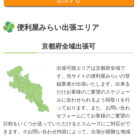
十分な個人情報保護の水準を備える者を選び、また、契約等によって保護水
準を守るよう定めた上で、指導・管理を実施し、適切に取り扱います。
開示、訂正、利用停止等の求めに応じる手続
当社が保有する個人情報については、合理的な範囲で速やかに対応いたしま
す。個人情報の滅失、き損、漏えいおよび不正アクセスなどの予防ならびに
便利屋みらい出張エリア
是正。当方は、お客様の個人情報を厳格に管理し、滅失、き損、漏えいや不
正アクセスなどのあらゆる危険性に対して予防策を実施します。適切な個人
情報の取扱いと運用に関する具体的ルールを定め、責任者を設けます。
京都府全域出張可
個人情報に関する法令およびその他の規範の遵守
当社の役員、社員、協働者は、個人情報保護や通信の秘密に関する法令やガ
イドラインその他の関連規範を遵守します。当社は、社会が要請している個
人情報保護が効果的に実施されるよう、個人情報保護方針および社内規程類
出張可能エリアは京都府全域で
を継続して改善します。
す。当サイトの便利屋みらいの登
個人情報の取扱いに関する問い合わせおよび相談窓口
当方所定の窓口にて、合理的な範囲で対応いたします。
録業者が出張いたします。出来る
[お問い合わせ先]
だけお客様のご要望のスケジュー
便利屋みらい
ルに合わせられるよう段取りを行
お問い合わせ方法：
メールフォーム
お問い合わせ電話番号：お客様（ご注文後）から問い合わせ等があった場合
っております。また、お問い合わ
は、遅滞なく電話番号の開示を行います。
せフォームにてお客様のご要望の
※業務の性質上、サイトに掲載はしておりません。
日程をいくつか送っていただけるとスムーズにご対応がで
※以上の方針を改定することがあります。その場合、すべての改定は当ウェ
ブページにて通知致します。
きます。※お問い合わせ内容によって、出張が困難な地域