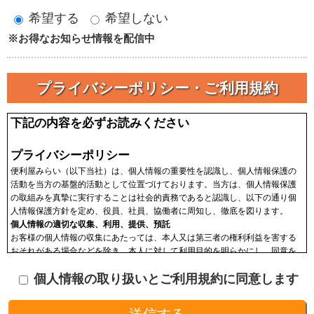
希望する
希望しない
※お得なお知らせ情報を配信中
プライバシーポリシー・ご利用規約
下記の内容を必ずお読みください
プライバシーポリシー
便利屋みらい（以下当社）は、個人情報の重要性を認識し、個人情報保護の
活動を当方の基盤的活動として位置づけております。当方は、個人情報保護
の取組みを真摯に実行することは社会的責務であると認識し、以下の通り個
人情報保護方針を定め、役員、社員、協働者に周知し、徹底を図ります。
個人情報の適切な収集、利用、提供、預託
お客様の個人情報の収集にあたっては、本人又は第三者の権利利益を害する
おそれがある場合などを除き、本人に対して利用目的を明らかにし、同意を
頂いた上で収集します。収集した個人情報はその目的以外に利用せず、利用
個人情報の取り扱いとご利用規約に同意します
範囲を限定し、適切に取り扱います。収集した個人情報は、法令に基づく命
令などを除き、あらかじめお客様の同意を得ることなく第三者に提供するこ
とはありません。収集した個人情報を、第三者に預ける(預託する)場合には