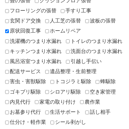
畳の張替
クッションフロア張替
フローリングの張替
手すり工事
玄関ドア交換
人工芝の張替
波板の張替
原状回復工事
ホームリペア
洗濯機のつまり水漏れ
トイレのつまり水漏れ
キッチンつまり水漏れ
洗面台のつまり水漏れ
風呂浴室つまり水漏れ
引越し手伝い
配送サービス
遺品整理・生前整理
害虫・害獣駆除
トコジラミ駆除
蜂駆除
ゴキブリ駆除
シロアリ駆除
空き家管理
内見代行
家電の取り付け
農作業
お墓参り代行
生活サポート
話し相手
仕分け・軽作業
シール剥がし