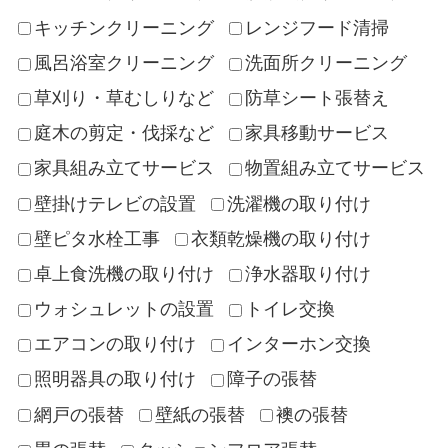
キッチンクリーニング
レンジフード清掃
風呂浴室クリーニング
洗面所クリーニング
草刈り・草むしりなど
防草シート張替え
庭木の剪定・伐採など
家具移動サービス
家具組み立てサービス
物置組み立てサービス
壁掛けテレビの設置
洗濯機の取り付け
壁ピタ水栓工事
衣類乾燥機の取り付け
卓上食洗機の取り付け
浄水器取り付け
ウォシュレットの設置
トイレ交換
エアコンの取り付け
インターホン交換
照明器具の取り付け
障子の張替
網戸の張替
壁紙の張替
襖の張替