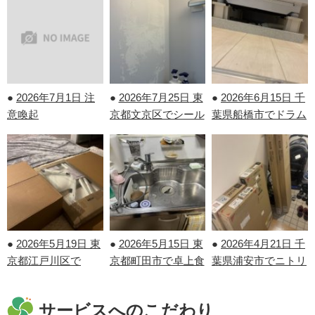
●
2026年7月1日
注
●
2026年7月25日
東
●
2026年6月15日
千
意喚起
京都文京区でシール
葉県船橋市でドラム
剝がしを行いまし
式洗濯機の取り付け
た！
を行いました！
●
2026年5月19日
東
●
2026年5月15日
東
●
2026年4月21日
千
京都江戸川区で
京都町田市で卓上食
葉県浦安市でニトリ
IKEAの家具の組み
洗機の取り外しを行
の家具の組み立てを
立てを行いました！
いました！
行いました！
サービスへのこだわり