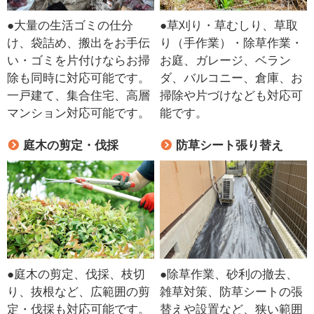
●大量の生活ゴミの仕分
●草刈り・草むしり、草取
け、袋詰め、搬出をお手伝
り（手作業）・除草作業・
い・ゴミを片付けならお掃
お庭、ガレージ、ベラン
除も同時に対応可能です。
ダ、バルコニー、倉庫、お
一戸建て、集合住宅、高層
掃除や片づけなども対応可
マンション対応可能です。
能です。
庭木の剪定・伐採
防草シート張り替え
●庭木の剪定、伐採、枝切
●除草作業、砂利の撤去、
り、抜根など、広範囲の剪
雑草対策、防草シートの張
定・伐採も対応可能です。
替えや設置など、狭い範囲