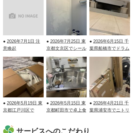
●
2026年7月1日
注
●
2026年7月25日
東
●
2026年6月15日
千
意喚起
京都文京区でシール
葉県船橋市でドラム
剝がしを行いまし
式洗濯機の取り付け
た！
を行いました！
●
2026年5月19日
東
●
2026年5月15日
東
●
2026年4月21日
千
京都江戸川区で
京都町田市で卓上食
葉県浦安市でニトリ
IKEAの家具の組み
洗機の取り外しを行
の家具の組み立てを
立てを行いました！
いました！
行いました！
サービスへのこだわり