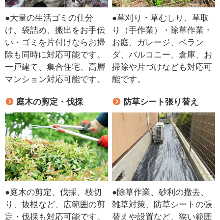
●大量の生活ゴミの仕分
●草刈り・草むしり、草取
け、袋詰め、搬出をお手伝
り（手作業）・除草作業・
い・ゴミを片付けならお掃
お庭、ガレージ、ベラン
除も同時に対応可能です。
ダ、バルコニー、倉庫、お
一戸建て、集合住宅、高層
掃除や片づけなども対応可
マンション対応可能です。
能です。
庭木の剪定・伐採
防草シート張り替え
●庭木の剪定、伐採、枝切
●除草作業、砂利の撤去、
り、抜根など、広範囲の剪
雑草対策、防草シートの張
定・伐採も対応可能です。
替えや設置など、狭い範囲