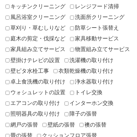
キッチンクリーニング
レンジフード清掃
風呂浴室クリーニング
洗面所クリーニング
草刈り・草むしりなど
防草シート張替え
庭木の剪定・伐採など
家具移動サービス
家具組み立てサービス
物置組み立てサービス
壁掛けテレビの設置
洗濯機の取り付け
壁ピタ水栓工事
衣類乾燥機の取り付け
卓上食洗機の取り付け
浄水器取り付け
ウォシュレットの設置
トイレ交換
エアコンの取り付け
インターホン交換
照明器具の取り付け
障子の張替
網戸の張替
壁紙の張替
襖の張替
畳の張替
クッションフロア張替