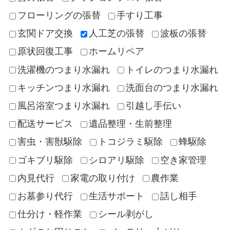
フローリングの張替
手すり工事
玄関ドア交換
人工芝の張替
波板の張替
原状回復工事
ホームリペア
洗濯機のつまり水漏れ
トイレのつまり水漏れ
キッチンつまり水漏れ
洗面台のつまり水漏れ
風呂浴室つまり水漏れ
引越し手伝い
配送サービス
遺品整理・生前整理
害虫・害獣駆除
トコジラミ駆除
蜂駆除
ゴキブリ駆除
シロアリ駆除
空き家管理
内見代行
家電の取り付け
農作業
お墓参り代行
生活サポート
話し相手
仕分け・軽作業
シール剥がし