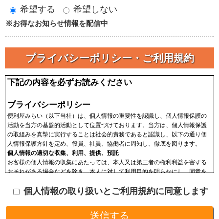
希望する
希望しない
※お得なお知らせ情報を配信中
プライバシーポリシー・ご利用規約
下記の内容を必ずお読みください
プライバシーポリシー
便利屋みらい（以下当社）は、個人情報の重要性を認識し、個人情報保護の
活動を当方の基盤的活動として位置づけております。当方は、個人情報保護
の取組みを真摯に実行することは社会的責務であると認識し、以下の通り個
人情報保護方針を定め、役員、社員、協働者に周知し、徹底を図ります。
個人情報の適切な収集、利用、提供、預託
お客様の個人情報の収集にあたっては、本人又は第三者の権利利益を害する
おそれがある場合などを除き、本人に対して利用目的を明らかにし、同意を
頂いた上で収集します。収集した個人情報はその目的以外に利用せず、利用
個人情報の取り扱いとご利用規約に同意します
範囲を限定し、適切に取り扱います。収集した個人情報は、法令に基づく命
令などを除き、あらかじめお客様の同意を得ることなく第三者に提供するこ
とはありません。収集した個人情報を、第三者に預ける(預託する)場合には
十分な個人情報保護の水準を備える者を選び、また、契約等によって保護水