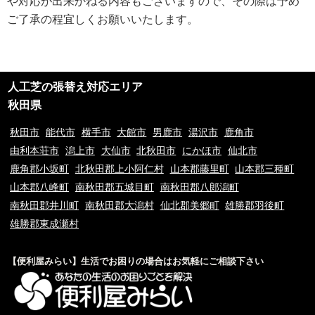
や対応が出来かねる内容もございますので、その際は予め
ご利用規約
ご了承の程宜しくお願いいたします。
①ご訪問予約後のご訪問前のキャンセルは、キャンセル料5,500円(税込)を
申し受けます。※ご予約日の変更や延期の場合にはキャンセル料は発生致し
ません。但し、ご予約日から2週間以内となります。
②ご訪問後のキャンセル及びご不在の場合は、キャンセル料5,500円(税込)
及び出張費を申し受けます。
人工芝の張替え対応エリア
③荒天（大雨・大雪・強風など）の場合は、作業日を変更させていただく場
合もございます。あらかじめご了承下さい。
秋田県
④ご要望の作業内容や環境によってお下見をさせて頂く場合がございます。
下見をさせて頂くにあたり下見料として5,500円(税込)を申し受けます。
秋田市
能代市
横手市
大館市
男鹿市
湯沢市
鹿角市
⑤下見当日に作業が出来ない場合は下見料金5,500円(税込)を申し受けま
由利本荘市
潟上市
大仙市
北秋田市
にかほ市
仙北市
す。また下見にお伺いした作業員が承ることが出来ない作業内容と判断した
鹿角郡小坂町
北秋田郡上小阿仁村
山本郡藤里町
山本郡三種町
場合も、5,500円(税込)を申し受けます。
⑥料金提示について、お電話やメッセージでのご案内の料金と現場を拝見さ
山本郡八峰町
南秋田郡五城目町
南秋田郡八郎潟町
せていただいてからの料金提示に異なる場合がございますがその際のクレー
南秋田郡井川町
南秋田郡大潟村
仙北郡美郷町
雄勝郡羽後町
ムは一切お受け付けておりません。※現場の環境やお客様のご依頼内容によ
雄勝郡東成瀬村
って料金が変動するため
⑦9時00分～20時00分以外の出張をご希望の場合は特別出張料がかかりま
す。
【便利屋みらい】生活でお困りの場合はお気軽にご相談下さい
⑧当サイトはお客様に登録業者を紹介するサービスです。
⑨お客様と当サイト登録業者でトラブルになった場合、当サイトは一切責任
を負いかねますのでご了承の程宜しくお願いいたします。ご契約の際は慎重
に契約をして下さい。