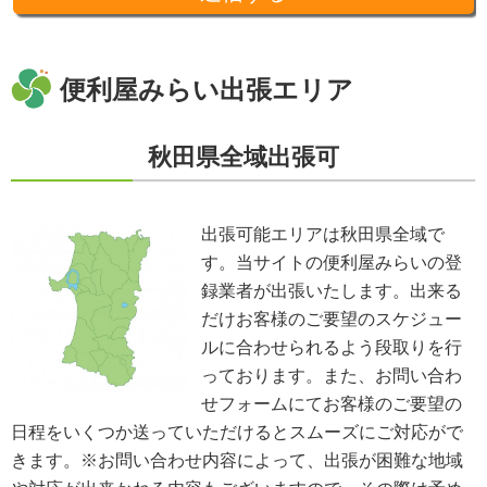
準を守るよう定めた上で、指導・管理を実施し、適切に取り扱います。
開示、訂正、利用停止等の求めに応じる手続
当社が保有する個人情報については、合理的な範囲で速やかに対応いたしま
す。個人情報の滅失、き損、漏えいおよび不正アクセスなどの予防ならびに
便利屋みらい出張エリア
是正。当方は、お客様の個人情報を厳格に管理し、滅失、き損、漏えいや不
正アクセスなどのあらゆる危険性に対して予防策を実施します。適切な個人
情報の取扱いと運用に関する具体的ルールを定め、責任者を設けます。
秋田県全域出張可
個人情報に関する法令およびその他の規範の遵守
当社の役員、社員、協働者は、個人情報保護や通信の秘密に関する法令やガ
イドラインその他の関連規範を遵守します。当社は、社会が要請している個
人情報保護が効果的に実施されるよう、個人情報保護方針および社内規程類
出張可能エリアは秋田県全域で
を継続して改善します。
す。当サイトの便利屋みらいの登
個人情報の取扱いに関する問い合わせおよび相談窓口
当方所定の窓口にて、合理的な範囲で対応いたします。
録業者が出張いたします。出来る
[お問い合わせ先]
だけお客様のご要望のスケジュー
便利屋みらい
ルに合わせられるよう段取りを行
お問い合わせ方法：
メールフォーム
お問い合わせ電話番号：お客様（ご注文後）から問い合わせ等があった場合
っております。また、お問い合わ
は、遅滞なく電話番号の開示を行います。
せフォームにてお客様のご要望の
※業務の性質上、サイトに掲載はしておりません。
日程をいくつか送っていただけるとスムーズにご対応がで
※以上の方針を改定することがあります。その場合、すべての改定は当ウェ
ブページにて通知致します。
きます。※お問い合わせ内容によって、出張が困難な地域