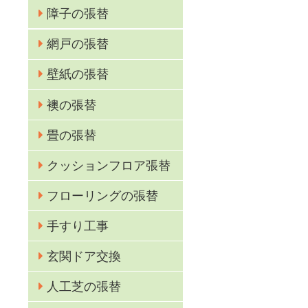
障子の張替
ら
網戸の張替
壁紙の張替
襖の張替
畳の張替
クッションフロア張替
フローリングの張替
ま
手すり工事
玄関ドア交換
ン
人工芝の張替