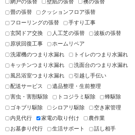
網戸の張替
壁紙の張替
襖の張替
畳の張替
クッションフロア張替
フローリングの張替
手すり工事
玄関ドア交換
人工芝の張替
波板の張替
原状回復工事
ホームリペア
洗濯機のつまり水漏れ
トイレのつまり水漏れ
キッチンつまり水漏れ
洗面台のつまり水漏れ
風呂浴室つまり水漏れ
引越し手伝い
配送サービス
遺品整理・生前整理
害虫・害獣駆除
トコジラミ駆除
蜂駆除
ゴキブリ駆除
シロアリ駆除
空き家管理
内見代行
家電の取り付け
農作業
お墓参り代行
生活サポート
話し相手