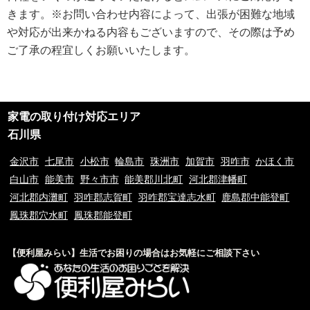
ブページにて通知致します。
きます。※お問い合わせ内容によって、出張が困難な地域
や対応が出来かねる内容もございますので、その際は予め
ご利用規約
ご了承の程宜しくお願いいたします。
①ご訪問予約後のご訪問前のキャンセルは、キャンセル料5,500円(税込)を
申し受けます。※ご予約日の変更や延期の場合にはキャンセル料は発生致し
ません。但し、ご予約日から2週間以内となります。
②ご訪問後のキャンセル及びご不在の場合は、キャンセル料5,500円(税込)
及び出張費を申し受けます。
家電の取り付け対応エリア
③荒天（大雨・大雪・強風など）の場合は、作業日を変更させていただく場
合もございます。あらかじめご了承下さい。
石川県
④ご要望の作業内容や環境によってお下見をさせて頂く場合がございます。
下見をさせて頂くにあたり下見料として5,500円(税込)を申し受けます。
金沢市
七尾市
小松市
輪島市
珠洲市
加賀市
羽咋市
かほく市
⑤下見当日に作業が出来ない場合は下見料金5,500円(税込)を申し受けま
白山市
能美市
野々市市
能美郡川北町
河北郡津幡町
す。また下見にお伺いした作業員が承ることが出来ない作業内容と判断した
河北郡内灘町
羽咋郡志賀町
羽咋郡宝達志水町
鹿島郡中能登町
場合も、5,500円(税込)を申し受けます。
⑥料金提示について、お電話やメッセージでのご案内の料金と現場を拝見さ
鳳珠郡穴水町
鳳珠郡能登町
せていただいてからの料金提示に異なる場合がございますがその際のクレー
ムは一切お受け付けておりません。※現場の環境やお客様のご依頼内容によ
って料金が変動するため
【便利屋みらい】生活でお困りの場合はお気軽にご相談下さい
⑦9時00分～20時00分以外の出張をご希望の場合は特別出張料がかかりま
す。
⑧当サイトはお客様に登録業者を紹介するサービスです。
⑨お客様と当サイト登録業者でトラブルになった場合、当サイトは一切責任