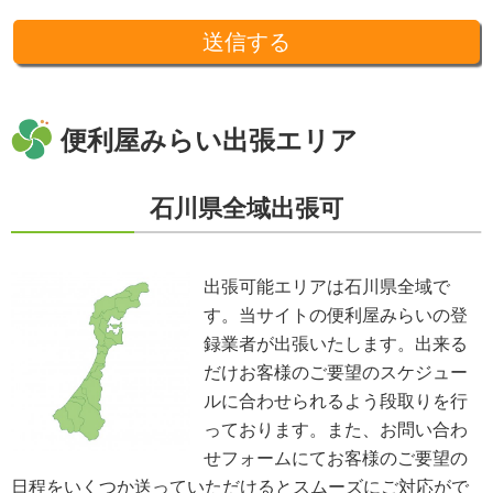
令などを除き、あらかじめお客様の同意を得ることなく第三者に提供するこ
とはありません。収集した個人情報を、第三者に預ける(預託する)場合には
十分な個人情報保護の水準を備える者を選び、また、契約等によって保護水
準を守るよう定めた上で、指導・管理を実施し、適切に取り扱います。
開示、訂正、利用停止等の求めに応じる手続
当社が保有する個人情報については、合理的な範囲で速やかに対応いたしま
す。個人情報の滅失、き損、漏えいおよび不正アクセスなどの予防ならびに
便利屋みらい出張エリア
是正。当方は、お客様の個人情報を厳格に管理し、滅失、き損、漏えいや不
正アクセスなどのあらゆる危険性に対して予防策を実施します。適切な個人
情報の取扱いと運用に関する具体的ルールを定め、責任者を設けます。
石川県全域出張可
個人情報に関する法令およびその他の規範の遵守
当社の役員、社員、協働者は、個人情報保護や通信の秘密に関する法令やガ
イドラインその他の関連規範を遵守します。当社は、社会が要請している個
人情報保護が効果的に実施されるよう、個人情報保護方針および社内規程類
出張可能エリアは石川県全域で
を継続して改善します。
す。当サイトの便利屋みらいの登
個人情報の取扱いに関する問い合わせおよび相談窓口
当方所定の窓口にて、合理的な範囲で対応いたします。
録業者が出張いたします。出来る
[お問い合わせ先]
だけお客様のご要望のスケジュー
便利屋みらい
ルに合わせられるよう段取りを行
お問い合わせ方法：
メールフォーム
お問い合わせ電話番号：お客様（ご注文後）から問い合わせ等があった場合
っております。また、お問い合わ
は、遅滞なく電話番号の開示を行います。
せフォームにてお客様のご要望の
※業務の性質上、サイトに掲載はしておりません。
日程をいくつか送っていただけるとスムーズにご対応がで
※以上の方針を改定することがあります。その場合、すべての改定は当ウェ