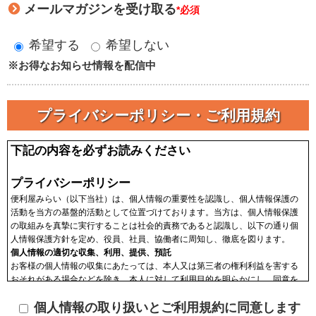
メールマガジンを受け取る
*必須
希望する
希望しない
※お得なお知らせ情報を配信中
プライバシーポリシー・ご利用規約
下記の内容を必ずお読みください
プライバシーポリシー
便利屋みらい（以下当社）は、個人情報の重要性を認識し、個人情報保護の
活動を当方の基盤的活動として位置づけております。当方は、個人情報保護
の取組みを真摯に実行することは社会的責務であると認識し、以下の通り個
人情報保護方針を定め、役員、社員、協働者に周知し、徹底を図ります。
個人情報の適切な収集、利用、提供、預託
お客様の個人情報の収集にあたっては、本人又は第三者の権利利益を害する
おそれがある場合などを除き、本人に対して利用目的を明らかにし、同意を
頂いた上で収集します。収集した個人情報はその目的以外に利用せず、利用
個人情報の取り扱いとご利用規約に同意します
範囲を限定し、適切に取り扱います。収集した個人情報は、法令に基づく命