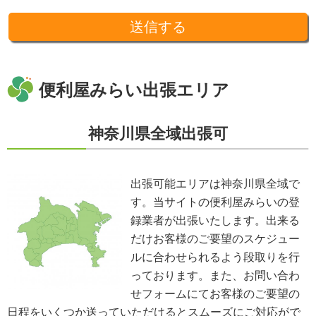
令などを除き、あらかじめお客様の同意を得ることなく第三者に提供するこ
とはありません。収集した個人情報を、第三者に預ける(預託する)場合には
十分な個人情報保護の水準を備える者を選び、また、契約等によって保護水
準を守るよう定めた上で、指導・管理を実施し、適切に取り扱います。
開示、訂正、利用停止等の求めに応じる手続
当社が保有する個人情報については、合理的な範囲で速やかに対応いたしま
す。個人情報の滅失、き損、漏えいおよび不正アクセスなどの予防ならびに
便利屋みらい出張エリア
是正。当方は、お客様の個人情報を厳格に管理し、滅失、き損、漏えいや不
正アクセスなどのあらゆる危険性に対して予防策を実施します。適切な個人
情報の取扱いと運用に関する具体的ルールを定め、責任者を設けます。
神奈川県全域出張可
個人情報に関する法令およびその他の規範の遵守
当社の役員、社員、協働者は、個人情報保護や通信の秘密に関する法令やガ
イドラインその他の関連規範を遵守します。当社は、社会が要請している個
人情報保護が効果的に実施されるよう、個人情報保護方針および社内規程類
出張可能エリアは神奈川県全域で
を継続して改善します。
す。当サイトの便利屋みらいの登
個人情報の取扱いに関する問い合わせおよび相談窓口
当方所定の窓口にて、合理的な範囲で対応いたします。
録業者が出張いたします。出来る
[お問い合わせ先]
だけお客様のご要望のスケジュー
便利屋みらい
ルに合わせられるよう段取りを行
お問い合わせ方法：
メールフォーム
お問い合わせ電話番号：お客様（ご注文後）から問い合わせ等があった場合
っております。また、お問い合わ
は、遅滞なく電話番号の開示を行います。
せフォームにてお客様のご要望の
※業務の性質上、サイトに掲載はしておりません。
日程をいくつか送っていただけるとスムーズにご対応がで
※以上の方針を改定することがあります。その場合、すべての改定は当ウェ