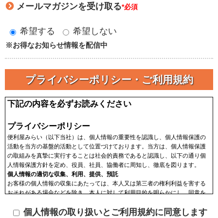
メールマガジンを受け取る
*必須
希望する
希望しない
※お得なお知らせ情報を配信中
プライバシーポリシー・ご利用規約
下記の内容を必ずお読みください
プライバシーポリシー
便利屋みらい（以下当社）は、個人情報の重要性を認識し、個人情報保護の
活動を当方の基盤的活動として位置づけております。当方は、個人情報保護
の取組みを真摯に実行することは社会的責務であると認識し、以下の通り個
人情報保護方針を定め、役員、社員、協働者に周知し、徹底を図ります。
個人情報の適切な収集、利用、提供、預託
お客様の個人情報の収集にあたっては、本人又は第三者の権利利益を害する
おそれがある場合などを除き、本人に対して利用目的を明らかにし、同意を
頂いた上で収集します。収集した個人情報はその目的以外に利用せず、利用
個人情報の取り扱いとご利用規約に同意します
範囲を限定し、適切に取り扱います。収集した個人情報は、法令に基づく命