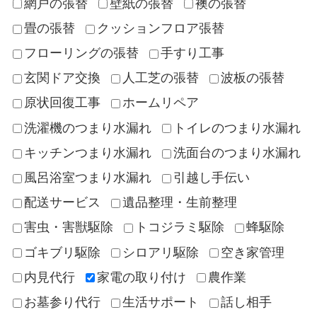
網戸の張替
壁紙の張替
襖の張替
畳の張替
クッションフロア張替
フローリングの張替
手すり工事
玄関ドア交換
人工芝の張替
波板の張替
原状回復工事
ホームリペア
洗濯機のつまり水漏れ
トイレのつまり水漏れ
キッチンつまり水漏れ
洗面台のつまり水漏れ
風呂浴室つまり水漏れ
引越し手伝い
配送サービス
遺品整理・生前整理
害虫・害獣駆除
トコジラミ駆除
蜂駆除
ゴキブリ駆除
シロアリ駆除
空き家管理
内見代行
家電の取り付け
農作業
お墓参り代行
生活サポート
話し相手