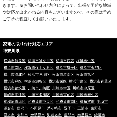
ブページにて通知致します。
きます。※お問い合わせ内容によって、出張が困難な地域
や対応が出来かねる内容もございますので、その際は予め
ご利用規約
ご了承の程宜しくお願いいたします。
①ご訪問予約後のご訪問前のキャンセルは、キャンセル料5,500円(税込)を
申し受けます。※ご予約日の変更や延期の場合にはキャンセル料は発生致し
ません。但し、ご予約日から2週間以内となります。
②ご訪問後のキャンセル及びご不在の場合は、キャンセル料5,500円(税込)
及び出張費を申し受けます。
家電の取り付け対応エリア
③荒天（大雨・大雪・強風など）の場合は、作業日を変更させていただく場
合もございます。あらかじめご了承下さい。
神奈川県
④ご要望の作業内容や環境によってお下見をさせて頂く場合がございます。
下見をさせて頂くにあたり下見料として5,500円(税込)を申し受けます。
横浜市鶴見区
横浜市神奈川区
横浜市西区
横浜市中区
⑤下見当日に作業が出来ない場合は下見料金5,500円(税込)を申し受けま
横浜市南区
横浜市保土ケ谷区
横浜市磯子区
横浜市金沢区
す。また下見にお伺いした作業員が承ることが出来ない作業内容と判断した
横浜市港北区
横浜市戸塚区
横浜市港南区
横浜市旭区
場合も、5,500円(税込)を申し受けます。
⑥料金提示について、お電話やメッセージでのご案内の料金と現場を拝見さ
横浜市緑区
横浜市瀬谷区
横浜市栄区
横浜市泉区
横浜市青葉区
せていただいてからの料金提示に異なる場合がございますがその際のクレー
横浜市都筑区
川崎市川崎区
川崎市幸区
川崎市中原区
ムは一切お受け付けておりません。※現場の環境やお客様のご依頼内容によ
川崎市高津区
川崎市多摩区
川崎市宮前区
川崎市麻生区
って料金が変動するため
⑦9時00分～20時00分以外の出張をご希望の場合は特別出張料がかかりま
相模原市緑区
相模原市中央区
相模原市南区
横須賀市
平塚市
す。
鎌倉市
藤沢市
小田原市
茅ヶ崎市
逗子市
三浦市
秦野市
⑧当サイトはお客様に登録業者を紹介するサービスです。
⑨お客様と当サイト登録業者でトラブルになった場合、当サイトは一切責任
厚木市
大和市
伊勢原市
海老名市
座間市
南足柄市
綾瀬市