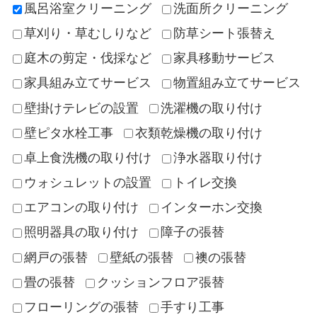
風呂浴室クリーニング
洗面所クリーニング
草刈り・草むしりなど
防草シート張替え
庭木の剪定・伐採など
家具移動サービス
家具組み立てサービス
物置組み立てサービス
壁掛けテレビの設置
洗濯機の取り付け
壁ピタ水栓工事
衣類乾燥機の取り付け
卓上食洗機の取り付け
浄水器取り付け
ウォシュレットの設置
トイレ交換
エアコンの取り付け
インターホン交換
照明器具の取り付け
障子の張替
網戸の張替
壁紙の張替
襖の張替
畳の張替
クッションフロア張替
フローリングの張替
手すり工事