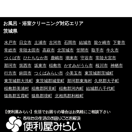
申し受けます。※ご予約日の変更や延期の場合にはキャンセル料は発生致し
ません。但し、ご予約日から2週間以内となります。
②ご訪問後のキャンセル及びご不在の場合は、キャンセル料5,500円(税込)
及び出張費を申し受けます。
お風呂・浴室クリーニング対応エリア
③荒天（大雨・大雪・強風など）の場合は、作業日を変更させていただく場
合もございます。あらかじめご了承下さい。
茨城県
④ご要望の作業内容や環境によってお下見をさせて頂く場合がございます。
下見をさせて頂くにあたり下見料として5,500円(税込)を申し受けます。
水戸市
日立市
土浦市
古河市
石岡市
結城市
龍ケ崎市
下妻市
⑤下見当日に作業が出来ない場合は下見料金5,500円(税込)を申し受けま
常総市
常陸太田市
高萩市
北茨城市
笠間市
取手市
牛久市
す。また下見にお伺いした作業員が承ることが出来ない作業内容と判断した
つくば市
ひたちなか市
鹿嶋市
潮来市
守谷市
常陸大宮市
場合も、5,500円(税込)を申し受けます。
⑥料金提示について、お電話やメッセージでのご案内の料金と現場を拝見さ
那珂市
筑西市
坂東市
稲敷市
かすみがうら市
桜川市
神栖市
せていただいてからの料金提示に異なる場合がございますがその際のクレー
行方市
鉾田市
つくばみらい市
小美玉市
東茨城郡茨城町
ムは一切お受け付けておりません。※現場の環境やお客様のご依頼内容によ
東茨城郡大洗町
東茨城郡城里町
那珂郡東海村
久慈郡大子町
って料金が変動するため
⑦9時00分～20時00分以外の出張をご希望の場合は特別出張料がかかりま
稲敷郡美浦村
稲敷郡阿見町
稲敷郡河内町
結城郡八千代町
す。
猿島郡五霞町
猿島郡境町
北相馬郡利根町
⑧当サイトはお客様に登録業者を紹介するサービスです。
⑨お客様と当サイト登録業者でトラブルになった場合、当サイトは一切責任
を負いかねますのでご了承の程宜しくお願いいたします。ご契約の際は慎重
【便利屋みらい】生活でお困りの場合はお気軽にご相談下さい
に契約をして下さい。
⑩お客様のご要望の内容や地域で当サイトが対応できない場合は、その旨を
E-MAILに送信しておりますが、お客様情報はそれ以外を目的とした使用は
一切行いませんのご安心下さい。