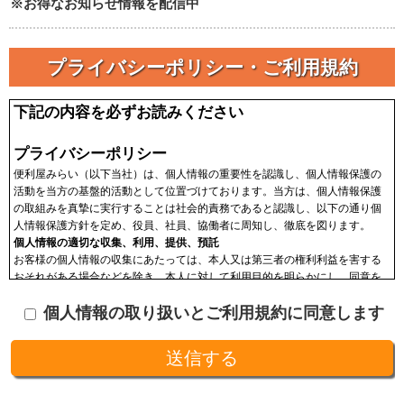
※お得なお知らせ情報を配信中
プライバシーポリシー・ご利用規約
下記の内容を必ずお読みください
プライバシーポリシー
便利屋みらい（以下当社）は、個人情報の重要性を認識し、個人情報保護の
活動を当方の基盤的活動として位置づけております。当方は、個人情報保護
の取組みを真摯に実行することは社会的責務であると認識し、以下の通り個
人情報保護方針を定め、役員、社員、協働者に周知し、徹底を図ります。
個人情報の適切な収集、利用、提供、預託
お客様の個人情報の収集にあたっては、本人又は第三者の権利利益を害する
おそれがある場合などを除き、本人に対して利用目的を明らかにし、同意を
頂いた上で収集します。収集した個人情報はその目的以外に利用せず、利用
個人情報の取り扱いとご利用規約に同意します
範囲を限定し、適切に取り扱います。収集した個人情報は、法令に基づく命
令などを除き、あらかじめお客様の同意を得ることなく第三者に提供するこ
とはありません。収集した個人情報を、第三者に預ける(預託する)場合には
十分な個人情報保護の水準を備える者を選び、また、契約等によって保護水
準を守るよう定めた上で、指導・管理を実施し、適切に取り扱います。
開示、訂正、利用停止等の求めに応じる手続