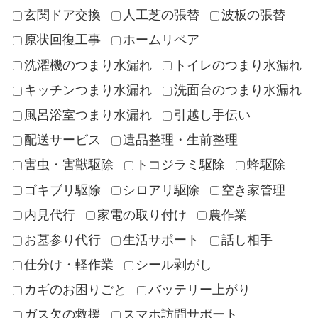
玄関ドア交換
人工芝の張替
波板の張替
原状回復工事
ホームリペア
洗濯機のつまり水漏れ
トイレのつまり水漏れ
キッチンつまり水漏れ
洗面台のつまり水漏れ
風呂浴室つまり水漏れ
引越し手伝い
配送サービス
遺品整理・生前整理
害虫・害獣駆除
トコジラミ駆除
蜂駆除
ゴキブリ駆除
シロアリ駆除
空き家管理
内見代行
家電の取り付け
農作業
お墓参り代行
生活サポート
話し相手
仕分け・軽作業
シール剥がし
カギのお困りごと
バッテリー上がり
ガス欠の救援
スマホ訪問サポート