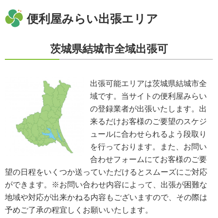
当社が保有する個人情報については、合理的な範囲で速やかに対応いたしま
す。個人情報の滅失、き損、漏えいおよび不正アクセスなどの予防ならびに
便利屋みらい出張エリア
是正。当方は、お客様の個人情報を厳格に管理し、滅失、き損、漏えいや不
正アクセスなどのあらゆる危険性に対して予防策を実施します。適切な個人
情報の取扱いと運用に関する具体的ルールを定め、責任者を設けます。
茨城県結城市全域出張可
個人情報に関する法令およびその他の規範の遵守
当社の役員、社員、協働者は、個人情報保護や通信の秘密に関する法令やガ
イドラインその他の関連規範を遵守します。当社は、社会が要請している個
人情報保護が効果的に実施されるよう、個人情報保護方針および社内規程類
出張可能エリアは茨城県結城市全
を継続して改善します。
域です。当サイトの便利屋みらい
個人情報の取扱いに関する問い合わせおよび相談窓口
当方所定の窓口にて、合理的な範囲で対応いたします。
の登録業者が出張いたします。出
[お問い合わせ先]
来るだけお客様のご要望のスケジ
便利屋みらい
ュールに合わせられるよう段取り
お問い合わせ方法：
メールフォーム
お問い合わせ電話番号：お客様（ご注文後）から問い合わせ等があった場合
を行っております。また、お問い
は、遅滞なく電話番号の開示を行います。
合わせフォームにてお客様のご要
※業務の性質上、サイトに掲載はしておりません。
望の日程をいくつか送っていただけるとスムーズにご対応
※以上の方針を改定することがあります。その場合、すべての改定は当ウェ
ブページにて通知致します。
ができます。※お問い合わせ内容によって、出張が困難な
地域や対応が出来かねる内容もございますので、その際は
ご利用規約
予めご了承の程宜しくお願いいたします。
①ご訪問予約後のご訪問前のキャンセルは、キャンセル料5,500円(税込)を