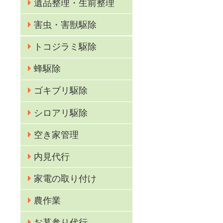
遺品整理・生前整理
害虫・害獣駆除
トコジラミ駆除
蜂駆除
ゴキブリ駆除
る
シロアリ駆除
空き家管理
内見代行
家電の取り付け
。
農作業
ご
お墓参り代行