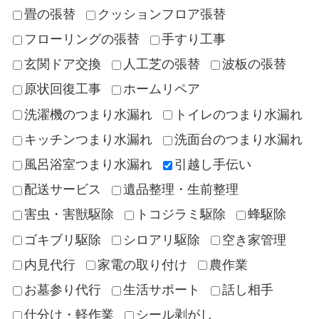
畳の張替
クッションフロア張替
フローリングの張替
手すり工事
玄関ドア交換
人工芝の張替
波板の張替
原状回復工事
ホームリペア
洗濯機のつまり水漏れ
トイレのつまり水漏れ
キッチンつまり水漏れ
洗面台のつまり水漏れ
風呂浴室つまり水漏れ
引越し手伝い
配送サービス
遺品整理・生前整理
害虫・害獣駆除
トコジラミ駆除
蜂駆除
ゴキブリ駆除
シロアリ駆除
空き家管理
内見代行
家電の取り付け
農作業
お墓参り代行
生活サポート
話し相手
仕分け・軽作業
シール剥がし