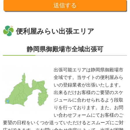
とはありません。収集した個人情報を、第三者に預ける(預託する)場合には
十分な個人情報保護の水準を備える者を選び、また、契約等によって保護水
準を守るよう定めた上で、指導・管理を実施し、適切に取り扱います。
開示、訂正、利用停止等の求めに応じる手続
当社が保有する個人情報については、合理的な範囲で速やかに対応いたしま
す。個人情報の滅失、き損、漏えいおよび不正アクセスなどの予防ならびに
便利屋みらい出張エリア
是正。当方は、お客様の個人情報を厳格に管理し、滅失、き損、漏えいや不
正アクセスなどのあらゆる危険性に対して予防策を実施します。適切な個人
情報の取扱いと運用に関する具体的ルールを定め、責任者を設けます。
静岡県御殿場市全域出張可
個人情報に関する法令およびその他の規範の遵守
当社の役員、社員、協働者は、個人情報保護や通信の秘密に関する法令やガ
イドラインその他の関連規範を遵守します。当社は、社会が要請している個
人情報保護が効果的に実施されるよう、個人情報保護方針および社内規程類
出張可能エリアは静岡県御殿場市
を継続して改善します。
全域です。当サイトの便利屋みら
個人情報の取扱いに関する問い合わせおよび相談窓口
当方所定の窓口にて、合理的な範囲で対応いたします。
いの登録業者が出張いたします。
[お問い合わせ先]
出来るだけお客様のご要望のスケ
便利屋みらい
ジュールに合わせられるよう段取
お問い合わせ方法：
メールフォーム
お問い合わせ電話番号：お客様（ご注文後）から問い合わせ等があった場合
りを行っております。また、お問
は、遅滞なく電話番号の開示を行います。
い合わせフォームにてお客様のご
※業務の性質上、サイトに掲載はしておりません。
要望の日程をいくつか送っていただけるとスムーズにご対
※以上の方針を改定することがあります。その場合、すべての改定は当ウェ
ブページにて通知致します。