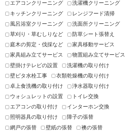
エアコンクリーニング
洗濯機クリーニング
キッチンクリーニング
レンジフード清掃
風呂浴室クリーニング
洗面所クリーニング
草刈り・草むしりなど
防草シート張替え
庭木の剪定・伐採など
家具移動サービス
家具組み立てサービス
物置組み立てサービス
壁掛けテレビの設置
洗濯機の取り付け
壁ピタ水栓工事
衣類乾燥機の取り付け
卓上食洗機の取り付け
浄水器取り付け
ウォシュレットの設置
トイレ交換
エアコンの取り付け
インターホン交換
照明器具の取り付け
障子の張替
網戸の張替
壁紙の張替
襖の張替