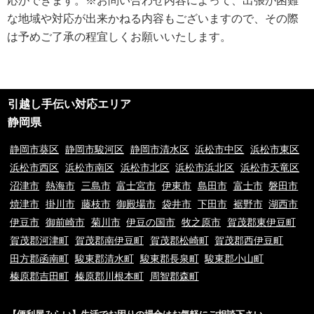
応ができます。※お問い合わせ内容によって、出張が困難
な地域や対応が出来かねる内容もございますので、その際
ご利用規約
は予めご了承の程宜しくお願いいたします。
①ご訪問予約後のご訪問前のキャンセルは、キャンセル料5,500円(税込)を
申し受けます。※ご予約日の変更や延期の場合にはキャンセル料は発生致し
ません。但し、ご予約日から2週間以内となります。
②ご訪問後のキャンセル及びご不在の場合は、キャンセル料5,500円(税込)
及び出張費を申し受けます。
引越し手伝い対応エリア
③荒天（大雨・大雪・強風など）の場合は、作業日を変更させていただく場
合もございます。あらかじめご了承下さい。
静岡県
④ご要望の作業内容や環境によってお下見をさせて頂く場合がございます。
下見をさせて頂くにあたり下見料として5,500円(税込)を申し受けます。
静岡市葵区
静岡市駿河区
静岡市清水区
浜松市中区
浜松市東区
⑤下見当日に作業が出来ない場合は下見料金5,500円(税込)を申し受けま
浜松市西区
浜松市南区
浜松市北区
浜松市浜北区
浜松市天竜区
す。また下見にお伺いした作業員が承ることが出来ない作業内容と判断した
沼津市
熱海市
三島市
富士宮市
伊東市
島田市
富士市
磐田市
場合も、5,500円(税込)を申し受けます。
⑥料金提示について、お電話やメッセージでのご案内の料金と現場を拝見さ
焼津市
掛川市
藤枝市
御殿場市
袋井市
下田市
裾野市
湖西市
せていただいてからの料金提示に異なる場合がございますがその際のクレー
伊豆市
御前崎市
菊川市
伊豆の国市
牧之原市
賀茂郡東伊豆町
ムは一切お受け付けておりません。※現場の環境やお客様のご依頼内容によ
賀茂郡河津町
賀茂郡南伊豆町
賀茂郡松崎町
賀茂郡西伊豆町
って料金が変動するため
⑦9時00分～20時00分以外の出張をご希望の場合は特別出張料がかかりま
田方郡函南町
駿東郡清水町
駿東郡長泉町
駿東郡小山町
す。
榛原郡吉田町
榛原郡川根本町
周智郡森町
⑧当サイトはお客様に登録業者を紹介するサービスです。
⑨お客様と当サイト登録業者でトラブルになった場合、当サイトは一切責任
を負いかねますのでご了承の程宜しくお願いいたします。ご契約の際は慎重