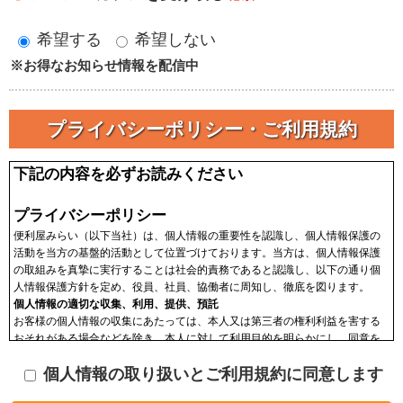
希望する
希望しない
※お得なお知らせ情報を配信中
プライバシーポリシー・ご利用規約
下記の内容を必ずお読みください
プライバシーポリシー
便利屋みらい（以下当社）は、個人情報の重要性を認識し、個人情報保護の
活動を当方の基盤的活動として位置づけております。当方は、個人情報保護
の取組みを真摯に実行することは社会的責務であると認識し、以下の通り個
人情報保護方針を定め、役員、社員、協働者に周知し、徹底を図ります。
個人情報の適切な収集、利用、提供、預託
お客様の個人情報の収集にあたっては、本人又は第三者の権利利益を害する
おそれがある場合などを除き、本人に対して利用目的を明らかにし、同意を
頂いた上で収集します。収集した個人情報はその目的以外に利用せず、利用
個人情報の取り扱いとご利用規約に同意します
範囲を限定し、適切に取り扱います。収集した個人情報は、法令に基づく命
令などを除き、あらかじめお客様の同意を得ることなく第三者に提供するこ