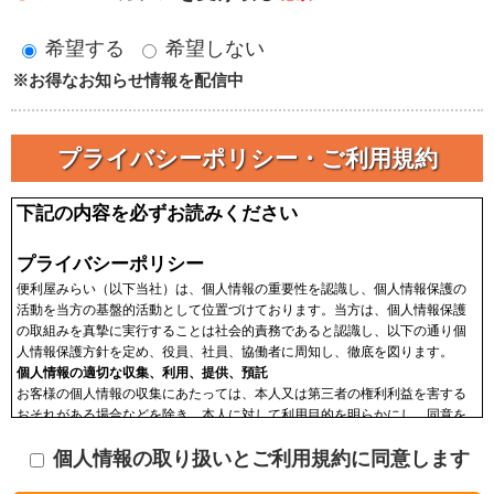
希望する
希望しない
※お得なお知らせ情報を配信中
プライバシーポリシー・ご利用規約
下記の内容を必ずお読みください
プライバシーポリシー
便利屋みらい（以下当社）は、個人情報の重要性を認識し、個人情報保護の
活動を当方の基盤的活動として位置づけております。当方は、個人情報保護
の取組みを真摯に実行することは社会的責務であると認識し、以下の通り個
人情報保護方針を定め、役員、社員、協働者に周知し、徹底を図ります。
個人情報の適切な収集、利用、提供、預託
お客様の個人情報の収集にあたっては、本人又は第三者の権利利益を害する
おそれがある場合などを除き、本人に対して利用目的を明らかにし、同意を
頂いた上で収集します。収集した個人情報はその目的以外に利用せず、利用
個人情報の取り扱いとご利用規約に同意します
範囲を限定し、適切に取り扱います。収集した個人情報は、法令に基づく命
令などを除き、あらかじめお客様の同意を得ることなく第三者に提供するこ