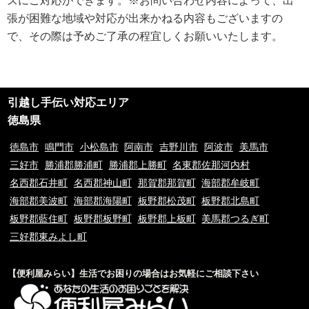
ズにご対応ができます。※お問い合わせ内容によって、出
張が困難な地域や対応が出来かねる内容もございますの
ご利用規約
で、その際は予めご了承の程宜しくお願いいたします。
①ご訪問予約後のご訪問前のキャンセルは、キャンセル料5,500円(税込)を
申し受けます。※ご予約日の変更や延期の場合にはキャンセル料は発生致し
ません。但し、ご予約日から2週間以内となります。
②ご訪問後のキャンセル及びご不在の場合は、キャンセル料5,500円(税込)
及び出張費を申し受けます。
引越し手伝い対応エリア
③荒天（大雨・大雪・強風など）の場合は、作業日を変更させていただく場
合もございます。あらかじめご了承下さい。
徳島県
④ご要望の作業内容や環境によってお下見をさせて頂く場合がございます。
下見をさせて頂くにあたり下見料として5,500円(税込)を申し受けます。
徳島市
鳴門市
小松島市
阿南市
吉野川市
阿波市
美馬市
⑤下見当日に作業が出来ない場合は下見料金5,500円(税込)を申し受けま
三好市
勝浦郡勝浦町
勝浦郡上勝町
名東郡佐那河内村
す。また下見にお伺いした作業員が承ることが出来ない作業内容と判断した
名西郡石井町
名西郡神山町
那賀郡那賀町
海部郡牟岐町
場合も、5,500円(税込)を申し受けます。
⑥料金提示について、お電話やメッセージでのご案内の料金と現場を拝見さ
海部郡美波町
海部郡海陽町
板野郡松茂町
板野郡北島町
せていただいてからの料金提示に異なる場合がございますがその際のクレー
板野郡藍住町
板野郡板野町
板野郡上板町
美馬郡つるぎ町
ムは一切お受け付けておりません。※現場の環境やお客様のご依頼内容によ
三好郡東みよし町
って料金が変動するため
⑦9時00分～20時00分以外の出張をご希望の場合は特別出張料がかかりま
す。
【便利屋みらい】生活でお困りの場合はお気軽にご相談下さい
⑧当サイトはお客様に登録業者を紹介するサービスです。
⑨お客様と当サイト登録業者でトラブルになった場合、当サイトは一切責任
を負いかねますのでご了承の程宜しくお願いいたします。ご契約の際は慎重