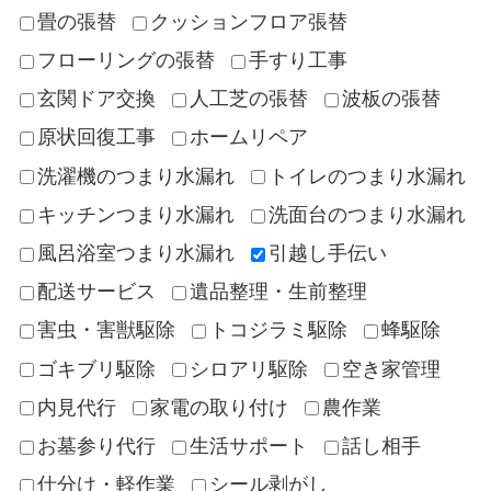
畳の張替
クッションフロア張替
フローリングの張替
手すり工事
玄関ドア交換
人工芝の張替
波板の張替
原状回復工事
ホームリペア
洗濯機のつまり水漏れ
トイレのつまり水漏れ
キッチンつまり水漏れ
洗面台のつまり水漏れ
風呂浴室つまり水漏れ
引越し手伝い
配送サービス
遺品整理・生前整理
害虫・害獣駆除
トコジラミ駆除
蜂駆除
ゴキブリ駆除
シロアリ駆除
空き家管理
内見代行
家電の取り付け
農作業
お墓参り代行
生活サポート
話し相手
仕分け・軽作業
シール剥がし