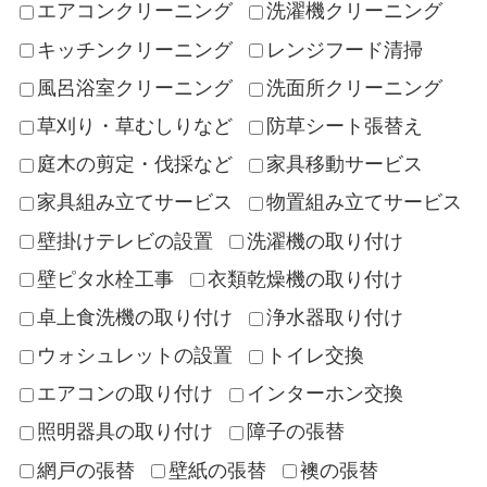
エアコンクリーニング
洗濯機クリーニング
キッチンクリーニング
レンジフード清掃
風呂浴室クリーニング
洗面所クリーニング
草刈り・草むしりなど
防草シート張替え
庭木の剪定・伐採など
家具移動サービス
家具組み立てサービス
物置組み立てサービス
壁掛けテレビの設置
洗濯機の取り付け
壁ピタ水栓工事
衣類乾燥機の取り付け
卓上食洗機の取り付け
浄水器取り付け
ウォシュレットの設置
トイレ交換
エアコンの取り付け
インターホン交換
照明器具の取り付け
障子の張替
網戸の張替
壁紙の張替
襖の張替