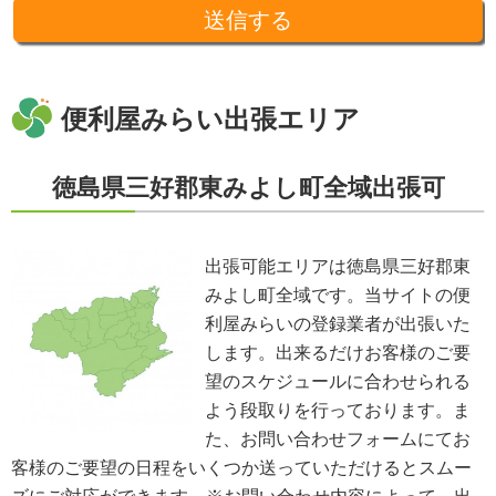
とはありません。収集した個人情報を、第三者に預ける(預託する)場合には
十分な個人情報保護の水準を備える者を選び、また、契約等によって保護水
準を守るよう定めた上で、指導・管理を実施し、適切に取り扱います。
開示、訂正、利用停止等の求めに応じる手続
当社が保有する個人情報については、合理的な範囲で速やかに対応いたしま
す。個人情報の滅失、き損、漏えいおよび不正アクセスなどの予防ならびに
便利屋みらい出張エリア
是正。当方は、お客様の個人情報を厳格に管理し、滅失、き損、漏えいや不
正アクセスなどのあらゆる危険性に対して予防策を実施します。適切な個人
情報の取扱いと運用に関する具体的ルールを定め、責任者を設けます。
徳島県三好郡東みよし町全域出張可
個人情報に関する法令およびその他の規範の遵守
当社の役員、社員、協働者は、個人情報保護や通信の秘密に関する法令やガ
イドラインその他の関連規範を遵守します。当社は、社会が要請している個
人情報保護が効果的に実施されるよう、個人情報保護方針および社内規程類
出張可能エリアは徳島県三好郡東
を継続して改善します。
みよし町全域です。当サイトの便
個人情報の取扱いに関する問い合わせおよび相談窓口
当方所定の窓口にて、合理的な範囲で対応いたします。
利屋みらいの登録業者が出張いた
[お問い合わせ先]
します。出来るだけお客様のご要
便利屋みらい
望のスケジュールに合わせられる
お問い合わせ方法：
メールフォーム
お問い合わせ電話番号：お客様（ご注文後）から問い合わせ等があった場合
よう段取りを行っております。ま
は、遅滞なく電話番号の開示を行います。
た、お問い合わせフォームにてお
※業務の性質上、サイトに掲載はしておりません。
客様のご要望の日程をいくつか送っていただけるとスムー
※以上の方針を改定することがあります。その場合、すべての改定は当ウェ
ブページにて通知致します。