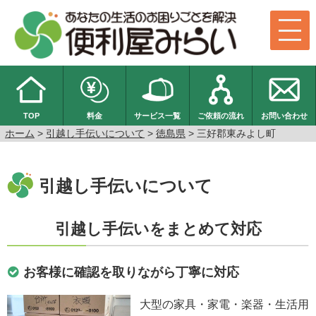
TOP
料金
サービス一覧
ご依頼の流れ
お問い合わせ
ホーム
>
引越し手伝いについて
>
徳島県
> 三好郡東みよし町
引越し手伝いについて
引越し手伝いをまとめて対応
お客様に確認を取りながら丁寧に対応
大型の家具・家電・楽器・生活用