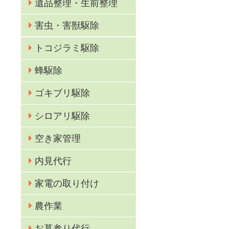
遺品整理・生前整理
害虫・害獣駆除
る
トコジラミ駆除
蜂駆除
ゴキブリ駆除
シロアリ駆除
空き家管理
。
ご
内見代行
家電の取り付け
農作業
お墓参り代行