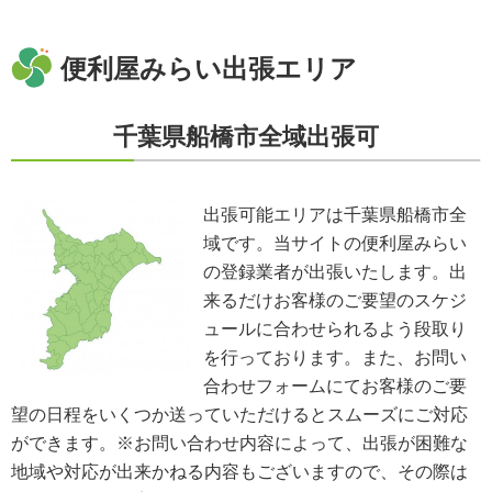
開示、訂正、利用停止等の求めに応じる手続
当社が保有する個人情報については、合理的な範囲で速やかに対応いたしま
す。個人情報の滅失、き損、漏えいおよび不正アクセスなどの予防ならびに
便利屋みらい出張エリア
是正。当方は、お客様の個人情報を厳格に管理し、滅失、き損、漏えいや不
正アクセスなどのあらゆる危険性に対して予防策を実施します。適切な個人
情報の取扱いと運用に関する具体的ルールを定め、責任者を設けます。
千葉県船橋市全域出張可
個人情報に関する法令およびその他の規範の遵守
当社の役員、社員、協働者は、個人情報保護や通信の秘密に関する法令やガ
イドラインその他の関連規範を遵守します。当社は、社会が要請している個
人情報保護が効果的に実施されるよう、個人情報保護方針および社内規程類
出張可能エリアは千葉県船橋市全
を継続して改善します。
域です。当サイトの便利屋みらい
個人情報の取扱いに関する問い合わせおよび相談窓口
当方所定の窓口にて、合理的な範囲で対応いたします。
の登録業者が出張いたします。出
[お問い合わせ先]
来るだけお客様のご要望のスケジ
便利屋みらい
ュールに合わせられるよう段取り
お問い合わせ方法：
メールフォーム
お問い合わせ電話番号：お客様（ご注文後）から問い合わせ等があった場合
を行っております。また、お問い
は、遅滞なく電話番号の開示を行います。
合わせフォームにてお客様のご要
※業務の性質上、サイトに掲載はしておりません。
望の日程をいくつか送っていただけるとスムーズにご対応
※以上の方針を改定することがあります。その場合、すべての改定は当ウェ
ブページにて通知致します。
ができます。※お問い合わせ内容によって、出張が困難な
地域や対応が出来かねる内容もございますので、その際は
ご利用規約