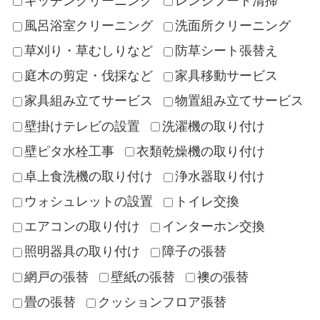
キッチンクリーニング
レンジフード清掃
風呂浴室クリーニング
洗面所クリーニング
草刈り・草むしりなど
防草シート張替え
庭木の剪定・伐採など
家具移動サービス
家具組み立てサービス
物置組み立てサービス
壁掛けテレビの設置
洗濯機の取り付け
壁ピタ水栓工事
衣類乾燥機の取り付け
卓上食洗機の取り付け
浄水器取り付け
ウォシュレットの設置
トイレ交換
エアコンの取り付け
インターホン交換
照明器具の取り付け
障子の張替
網戸の張替
壁紙の張替
襖の張替
畳の張替
クッションフロア張替