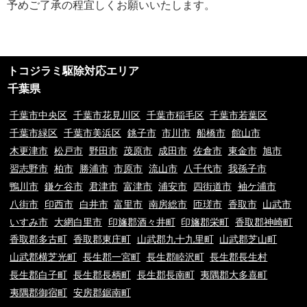
予めご了承の程宜しくお願いいたします。
①ご訪問予約後のご訪問前のキャンセルは、キャンセル料5,500円(税込)を
申し受けます。※ご予約日の変更や延期の場合にはキャンセル料は発生致し
ません。但し、ご予約日から2週間以内となります。
②ご訪問後のキャンセル及びご不在の場合は、キャンセル料5,500円(税込)
及び出張費を申し受けます。
トコジラミ駆除対応エリア
③荒天（大雨・大雪・強風など）の場合は、作業日を変更させていただく場
合もございます。あらかじめご了承下さい。
千葉県
④ご要望の作業内容や環境によってお下見をさせて頂く場合がございます。
下見をさせて頂くにあたり下見料として5,500円(税込)を申し受けます。
千葉市中央区
千葉市花見川区
千葉市稲毛区
千葉市若葉区
⑤下見当日に作業が出来ない場合は下見料金5,500円(税込)を申し受けま
千葉市緑区
千葉市美浜区
銚子市
市川市
船橋市
館山市
す。また下見にお伺いした作業員が承ることが出来ない作業内容と判断した
木更津市
松戸市
野田市
茂原市
成田市
佐倉市
東金市
旭市
場合も、5,500円(税込)を申し受けます。
⑥料金提示について、お電話やメッセージでのご案内の料金と現場を拝見さ
習志野市
柏市
勝浦市
市原市
流山市
八千代市
我孫子市
せていただいてからの料金提示に異なる場合がございますがその際のクレー
鴨川市
鎌ケ谷市
君津市
富津市
浦安市
四街道市
袖ケ浦市
ムは一切お受け付けておりません。※現場の環境やお客様のご依頼内容によ
八街市
印西市
白井市
富里市
南房総市
匝瑳市
香取市
山武市
って料金が変動するため
⑦9時00分～20時00分以外の出張をご希望の場合は特別出張料がかかりま
いすみ市
大網白里市
印旛郡酒々井町
印旛郡栄町
香取郡神崎町
す。
香取郡多古町
香取郡東庄町
山武郡九十九里町
山武郡芝山町
⑧当サイトはお客様に登録業者を紹介するサービスです。
⑨お客様と当サイト登録業者でトラブルになった場合、当サイトは一切責任
山武郡横芝光町
長生郡一宮町
長生郡睦沢町
長生郡長生村
を負いかねますのでご了承の程宜しくお願いいたします。ご契約の際は慎重
長生郡白子町
長生郡長柄町
長生郡長南町
夷隅郡大多喜町
に契約をして下さい。
夷隅郡御宿町
安房郡鋸南町
⑩お客様のご要望の内容や地域で当サイトが対応できない場合は、その旨を