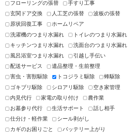
フローリングの張替
手すり工事
玄関ドア交換
人工芝の張替
波板の張替
原状回復工事
ホームリペア
洗濯機のつまり水漏れ
トイレのつまり水漏れ
キッチンつまり水漏れ
洗面台のつまり水漏れ
風呂浴室つまり水漏れ
引越し手伝い
配送サービス
遺品整理・生前整理
害虫・害獣駆除
トコジラミ駆除
蜂駆除
ゴキブリ駆除
シロアリ駆除
空き家管理
内見代行
家電の取り付け
農作業
お墓参り代行
生活サポート
話し相手
仕分け・軽作業
シール剥がし
カギのお困りごと
バッテリー上がり