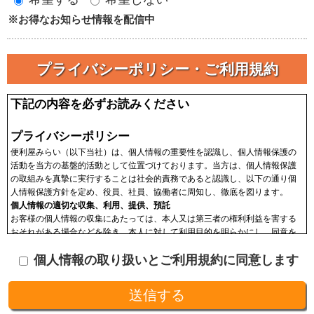
※お得なお知らせ情報を配信中
プライバシーポリシー・ご利用規約
下記の内容を必ずお読みください
プライバシーポリシー
便利屋みらい（以下当社）は、個人情報の重要性を認識し、個人情報保護の
活動を当方の基盤的活動として位置づけております。当方は、個人情報保護
の取組みを真摯に実行することは社会的責務であると認識し、以下の通り個
人情報保護方針を定め、役員、社員、協働者に周知し、徹底を図ります。
個人情報の適切な収集、利用、提供、預託
お客様の個人情報の収集にあたっては、本人又は第三者の権利利益を害する
おそれがある場合などを除き、本人に対して利用目的を明らかにし、同意を
頂いた上で収集します。収集した個人情報はその目的以外に利用せず、利用
個人情報の取り扱いとご利用規約に同意します
範囲を限定し、適切に取り扱います。収集した個人情報は、法令に基づく命
令などを除き、あらかじめお客様の同意を得ることなく第三者に提供するこ
とはありません。収集した個人情報を、第三者に預ける(預託する)場合には
十分な個人情報保護の水準を備える者を選び、また、契約等によって保護水
準を守るよう定めた上で、指導・管理を実施し、適切に取り扱います。