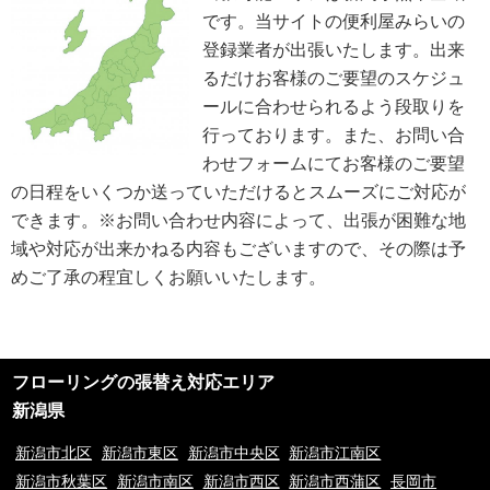
を継続して改善します。
です。当サイトの便利屋みらいの
個人情報の取扱いに関する問い合わせおよび相談窓口
当方所定の窓口にて、合理的な範囲で対応いたします。
登録業者が出張いたします。出来
[お問い合わせ先]
るだけお客様のご要望のスケジュ
便利屋みらい
ールに合わせられるよう段取りを
お問い合わせ方法：
メールフォーム
お問い合わせ電話番号：お客様（ご注文後）から問い合わせ等があった場合
行っております。また、お問い合
は、遅滞なく電話番号の開示を行います。
わせフォームにてお客様のご要望
※業務の性質上、サイトに掲載はしておりません。
の日程をいくつか送っていただけるとスムーズにご対応が
※以上の方針を改定することがあります。その場合、すべての改定は当ウェ
ブページにて通知致します。
できます。※お問い合わせ内容によって、出張が困難な地
域や対応が出来かねる内容もございますので、その際は予
ご利用規約
めご了承の程宜しくお願いいたします。
①ご訪問予約後のご訪問前のキャンセルは、キャンセル料5,500円(税込)を
申し受けます。※ご予約日の変更や延期の場合にはキャンセル料は発生致し
ません。但し、ご予約日から2週間以内となります。
②ご訪問後のキャンセル及びご不在の場合は、キャンセル料5,500円(税込)
及び出張費を申し受けます。
フローリングの張替え対応エリア
③荒天（大雨・大雪・強風など）の場合は、作業日を変更させていただく場
合もございます。あらかじめご了承下さい。
新潟県
④ご要望の作業内容や環境によってお下見をさせて頂く場合がございます。
下見をさせて頂くにあたり下見料として5,500円(税込)を申し受けます。
新潟市北区
新潟市東区
新潟市中央区
新潟市江南区
⑤下見当日に作業が出来ない場合は下見料金5,500円(税込)を申し受けま
新潟市秋葉区
新潟市南区
新潟市西区
新潟市西蒲区
長岡市