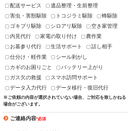
配送サービス
遺品整理・生前整理
害虫・害獣駆除
トコジラミ駆除
蜂駆除
ゴキブリ駆除
シロアリ駆除
空き家管理
内見代行
家電の取り付け
農作業
お墓参り代行
生活サポート
話し相手
仕分け・軽作業
シール剥がし
カギのお困りごと
バッテリー上がり
ガス欠の救援
スマホ訪問サポート
データ入力代行
データ移行・復旧代行
※ご依頼の内容が選択されていない場合、ご対応を致しかねる
場合がございます。
ご連絡内容
*必須