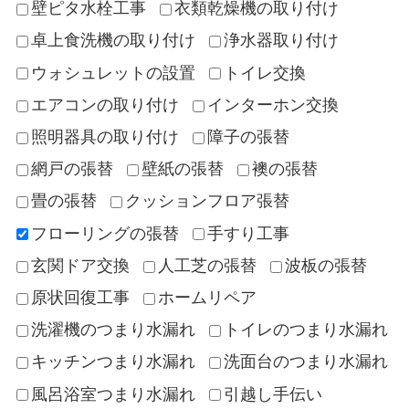
壁ピタ水栓工事
衣類乾燥機の取り付け
卓上食洗機の取り付け
浄水器取り付け
ウォシュレットの設置
トイレ交換
エアコンの取り付け
インターホン交換
照明器具の取り付け
障子の張替
網戸の張替
壁紙の張替
襖の張替
畳の張替
クッションフロア張替
フローリングの張替
手すり工事
玄関ドア交換
人工芝の張替
波板の張替
原状回復工事
ホームリペア
洗濯機のつまり水漏れ
トイレのつまり水漏れ
キッチンつまり水漏れ
洗面台のつまり水漏れ
風呂浴室つまり水漏れ
引越し手伝い