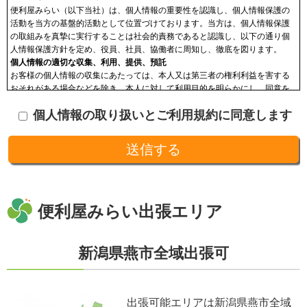
便利屋みらい（以下当社）は、個人情報の重要性を認識し、個人情報保護の
活動を当方の基盤的活動として位置づけております。当方は、個人情報保護
の取組みを真摯に実行することは社会的責務であると認識し、以下の通り個
人情報保護方針を定め、役員、社員、協働者に周知し、徹底を図ります。
個人情報の適切な収集、利用、提供、預託
お客様の個人情報の収集にあたっては、本人又は第三者の権利利益を害する
おそれがある場合などを除き、本人に対して利用目的を明らかにし、同意を
頂いた上で収集します。収集した個人情報はその目的以外に利用せず、利用
個人情報の取り扱いとご利用規約に同意します
範囲を限定し、適切に取り扱います。収集した個人情報は、法令に基づく命
令などを除き、あらかじめお客様の同意を得ることなく第三者に提供するこ
とはありません。収集した個人情報を、第三者に預ける(預託する)場合には
十分な個人情報保護の水準を備える者を選び、また、契約等によって保護水
準を守るよう定めた上で、指導・管理を実施し、適切に取り扱います。
開示、訂正、利用停止等の求めに応じる手続
当社が保有する個人情報については、合理的な範囲で速やかに対応いたしま
す。個人情報の滅失、き損、漏えいおよび不正アクセスなどの予防ならびに
便利屋みらい出張エリア
是正。当方は、お客様の個人情報を厳格に管理し、滅失、き損、漏えいや不
正アクセスなどのあらゆる危険性に対して予防策を実施します。適切な個人
情報の取扱いと運用に関する具体的ルールを定め、責任者を設けます。
新潟県燕市全域出張可
個人情報に関する法令およびその他の規範の遵守
当社の役員、社員、協働者は、個人情報保護や通信の秘密に関する法令やガ
イドラインその他の関連規範を遵守します。当社は、社会が要請している個
人情報保護が効果的に実施されるよう、個人情報保護方針および社内規程類
出張可能エリアは新潟県燕市全域