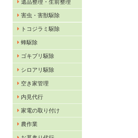
遺品整理・生前整理
害虫・害獣駆除
トコジラミ駆除
蜂駆除
ゴキブリ駆除
る
シロアリ駆除
空き家管理
内見代行
家電の取り付け
。
農作業
ご
お墓参り代行