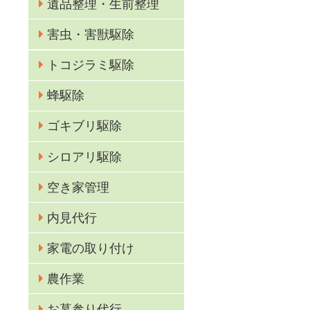
遺品整理・生前整理
害虫・害獣駆除
トコジラミ駆除
蜂駆除
ゴキブリ駆除
る
シロアリ駆除
空き家管理
内見代行
家電の取り付け
。
農作業
ご
お墓参り代行