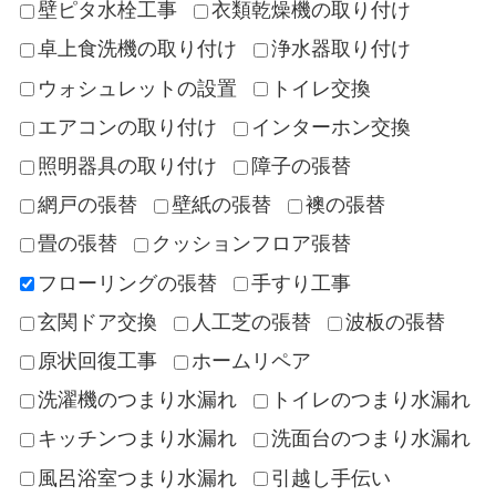
壁ピタ水栓工事
衣類乾燥機の取り付け
卓上食洗機の取り付け
浄水器取り付け
ウォシュレットの設置
トイレ交換
エアコンの取り付け
インターホン交換
照明器具の取り付け
障子の張替
網戸の張替
壁紙の張替
襖の張替
畳の張替
クッションフロア張替
フローリングの張替
手すり工事
玄関ドア交換
人工芝の張替
波板の張替
原状回復工事
ホームリペア
洗濯機のつまり水漏れ
トイレのつまり水漏れ
キッチンつまり水漏れ
洗面台のつまり水漏れ
風呂浴室つまり水漏れ
引越し手伝い