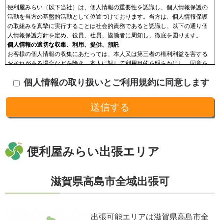
便利屋みらい（以下当社）は、個人情報の重要性を認識し、個人情報保護の
活動を当方の基盤的活動として位置づけております。当方は、個人情報保護
の取組みを真摯に実行することは社会的責務であると認識し、以下の通り個
人情報保護方針を定め、役員、社員、協働者に周知し、徹底を図ります。
個人情報の適切な収集、利用、提供、預託
お客様の個人情報の収集にあたっては、本人又は第三者の権利利益を害する
おそれがある場合などを除き、本人に対して利用目的を明らかにし、同意を
頂いた上で収集します。収集した個人情報はその目的以外に利用せず、利用
個人情報の取り扱いとご利用規約に同意します
範囲を限定し、適切に取り扱います。収集した個人情報は、法令に基づく命
令などを除き、あらかじめお客様の同意を得ることなく第三者に提供するこ
とはありません。収集した個人情報を、第三者に預ける(預託する)場合には
十分な個人情報保護の水準を備える者を選び、また、契約等によって保護水
準を守るよう定めた上で、指導・管理を実施し、適切に取り扱います。
開示、訂正、利用停止等の求めに応じる手続
当社が保有する個人情報については、合理的な範囲で速やかに対応いたしま
す。個人情報の滅失、き損、漏えいおよび不正アクセスなどの予防ならびに
便利屋みらい出張エリア
是正。当方は、お客様の個人情報を厳格に管理し、滅失、き損、漏えいや不
正アクセスなどのあらゆる危険性に対して予防策を実施します。適切な個人
情報の取扱いと運用に関する具体的ルールを定め、責任者を設けます。
滋賀県高島市全域出張可
個人情報に関する法令およびその他の規範の遵守
当社の役員、社員、協働者は、個人情報保護や通信の秘密に関する法令やガ
イドラインその他の関連規範を遵守します。当社は、社会が要請している個
人情報保護が効果的に実施されるよう、個人情報保護方針および社内規程類
出張可能エリアは滋賀県高島市全