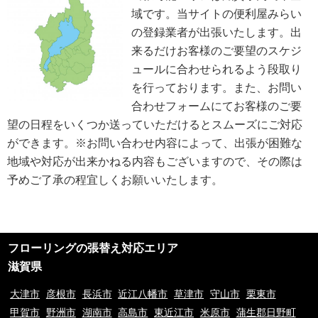
を継続して改善します。
域です。当サイトの便利屋みらい
個人情報の取扱いに関する問い合わせおよび相談窓口
当方所定の窓口にて、合理的な範囲で対応いたします。
の登録業者が出張いたします。出
[お問い合わせ先]
来るだけお客様のご要望のスケジ
便利屋みらい
ュールに合わせられるよう段取り
お問い合わせ方法：
メールフォーム
お問い合わせ電話番号：お客様（ご注文後）から問い合わせ等があった場合
を行っております。また、お問い
は、遅滞なく電話番号の開示を行います。
合わせフォームにてお客様のご要
※業務の性質上、サイトに掲載はしておりません。
望の日程をいくつか送っていただけるとスムーズにご対応
※以上の方針を改定することがあります。その場合、すべての改定は当ウェ
ブページにて通知致します。
ができます。※お問い合わせ内容によって、出張が困難な
地域や対応が出来かねる内容もございますので、その際は
ご利用規約
予めご了承の程宜しくお願いいたします。
①ご訪問予約後のご訪問前のキャンセルは、キャンセル料5,500円(税込)を
申し受けます。※ご予約日の変更や延期の場合にはキャンセル料は発生致し
ません。但し、ご予約日から2週間以内となります。
②ご訪問後のキャンセル及びご不在の場合は、キャンセル料5,500円(税込)
及び出張費を申し受けます。
フローリングの張替え対応エリア
③荒天（大雨・大雪・強風など）の場合は、作業日を変更させていただく場
合もございます。あらかじめご了承下さい。
滋賀県
④ご要望の作業内容や環境によってお下見をさせて頂く場合がございます。
下見をさせて頂くにあたり下見料として5,500円(税込)を申し受けます。
大津市
彦根市
長浜市
近江八幡市
草津市
守山市
栗東市
⑤下見当日に作業が出来ない場合は下見料金5,500円(税込)を申し受けま
甲賀市
野洲市
湖南市
高島市
東近江市
米原市
蒲生郡日野町