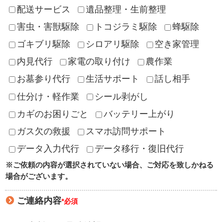
配送サービス
遺品整理・生前整理
害虫・害獣駆除
トコジラミ駆除
蜂駆除
ゴキブリ駆除
シロアリ駆除
空き家管理
内見代行
家電の取り付け
農作業
お墓参り代行
生活サポート
話し相手
仕分け・軽作業
シール剥がし
カギのお困りごと
バッテリー上がり
ガス欠の救援
スマホ訪問サポート
データ入力代行
データ移行・復旧代行
※ご依頼の内容が選択されていない場合、ご対応を致しかねる
場合がございます。
ご連絡内容
*必須