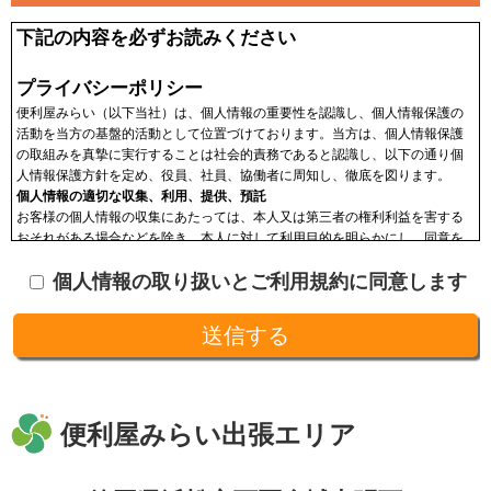
下記の内容を必ずお読みください
プライバシーポリシー
便利屋みらい（以下当社）は、個人情報の重要性を認識し、個人情報保護の
活動を当方の基盤的活動として位置づけております。当方は、個人情報保護
の取組みを真摯に実行することは社会的責務であると認識し、以下の通り個
人情報保護方針を定め、役員、社員、協働者に周知し、徹底を図ります。
個人情報の適切な収集、利用、提供、預託
お客様の個人情報の収集にあたっては、本人又は第三者の権利利益を害する
おそれがある場合などを除き、本人に対して利用目的を明らかにし、同意を
頂いた上で収集します。収集した個人情報はその目的以外に利用せず、利用
個人情報の取り扱いとご利用規約に同意します
範囲を限定し、適切に取り扱います。収集した個人情報は、法令に基づく命
令などを除き、あらかじめお客様の同意を得ることなく第三者に提供するこ
とはありません。収集した個人情報を、第三者に預ける(預託する)場合には
十分な個人情報保護の水準を備える者を選び、また、契約等によって保護水
準を守るよう定めた上で、指導・管理を実施し、適切に取り扱います。
開示、訂正、利用停止等の求めに応じる手続
当社が保有する個人情報については、合理的な範囲で速やかに対応いたしま
す。個人情報の滅失、き損、漏えいおよび不正アクセスなどの予防ならびに
便利屋みらい出張エリア
是正。当方は、お客様の個人情報を厳格に管理し、滅失、き損、漏えいや不
正アクセスなどのあらゆる危険性に対して予防策を実施します。適切な個人
情報の取扱いと運用に関する具体的ルールを定め、責任者を設けます。