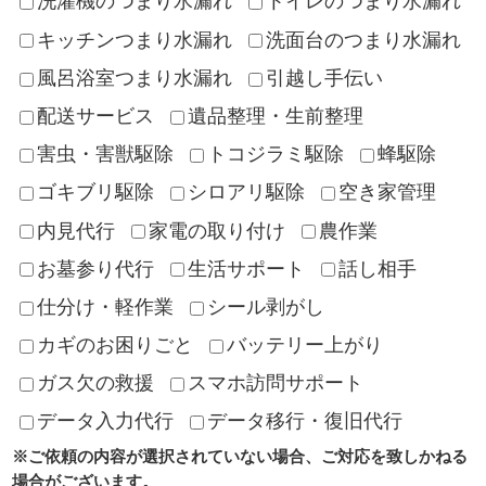
洗濯機のつまり水漏れ
トイレのつまり水漏れ
キッチンつまり水漏れ
洗面台のつまり水漏れ
風呂浴室つまり水漏れ
引越し手伝い
配送サービス
遺品整理・生前整理
害虫・害獣駆除
トコジラミ駆除
蜂駆除
ゴキブリ駆除
シロアリ駆除
空き家管理
内見代行
家電の取り付け
農作業
お墓参り代行
生活サポート
話し相手
仕分け・軽作業
シール剥がし
カギのお困りごと
バッテリー上がり
ガス欠の救援
スマホ訪問サポート
データ入力代行
データ移行・復旧代行
※ご依頼の内容が選択されていない場合、ご対応を致しかねる
場合がございます。