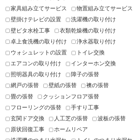
家具組み立てサービス
物置組み立てサービス
壁掛けテレビの設置
洗濯機の取り付け
壁ピタ水栓工事
衣類乾燥機の取り付け
卓上食洗機の取り付け
浄水器取り付け
ウォシュレットの設置
トイレ交換
エアコンの取り付け
インターホン交換
照明器具の取り付け
障子の張替
網戸の張替
壁紙の張替
襖の張替
畳の張替
クッションフロア張替
フローリングの張替
手すり工事
玄関ドア交換
人工芝の張替
波板の張替
原状回復工事
ホームリペア