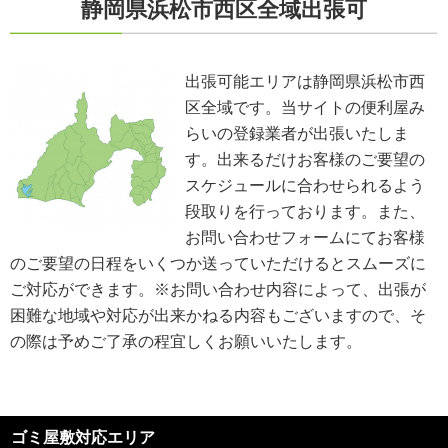
静岡県浜松市西区全域出張可
個人情報に関する法令およびその他の規範の遵守
当社の役員、社員、協働者は、個人情報保護や通信の秘密に関する法令やガ
イドラインその他の関連規範を遵守します。当社は、社会が要請している個
人情報保護が効果的に実施されるよう、個人情報保護方針および社内規程類
出張可能エリアは静岡県浜松市西
を継続して改善します。
区全域です。当サイトの便利屋み
個人情報の取扱いに関する問い合わせおよび相談窓口
当方所定の窓口にて、合理的な範囲で対応いたします。
らいの登録業者が出張いたしま
[お問い合わせ先]
す。出来るだけお客様のご要望の
便利屋みらい
スケジュールに合わせられるよう
お問い合わせ方法：
メールフォーム
お問い合わせ電話番号：お客様（ご注文後）から問い合わせ等があった場合
段取りを行っております。また、
は、遅滞なく電話番号の開示を行います。
お問い合わせフォームにてお客様
※業務の性質上、サイトに掲載はしておりません。
のご要望の日程をいくつか送っていただけるとスムーズに
※以上の方針を改定することがあります。その場合、すべての改定は当ウェ
ブページにて通知致します。
ご対応ができます。※お問い合わせ内容によって、出張が
困難な地域や対応が出来かねる内容もございますので、そ
ご利用規約
の際は予めご了承の程宜しくお願いいたします。
①ご訪問予約後のご訪問前のキャンセルは、キャンセル料5,500円(税込)を
申し受けます。※ご予約日の変更や延期の場合にはキャンセル料は発生致し
ません。但し、ご予約日から2週間以内となります。
②ご訪問後のキャンセル及びご不在の場合は、キャンセル料5,500円(税込)
及び出張費を申し受けます。
ゴミ屋敷対応エリア
③荒天（大雨・大雪・強風など）の場合は、作業日を変更させていただく場