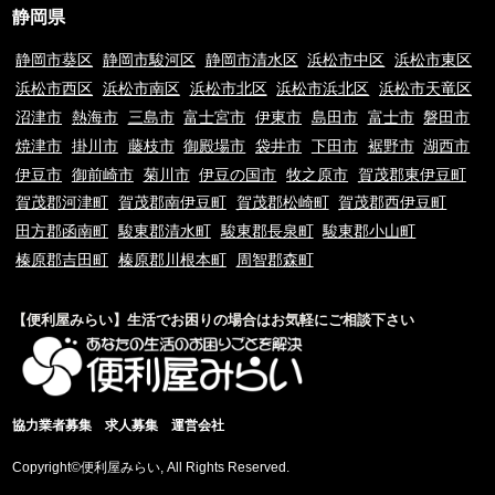
合もございます。あらかじめご了承下さい。
静岡県
④ご要望の作業内容や環境によってお下見をさせて頂く場合がございます。
下見をさせて頂くにあたり下見料として5,500円(税込)を申し受けます。
静岡市葵区
静岡市駿河区
静岡市清水区
浜松市中区
浜松市東区
⑤下見当日に作業が出来ない場合は下見料金5,500円(税込)を申し受けま
浜松市西区
浜松市南区
浜松市北区
浜松市浜北区
浜松市天竜区
す。また下見にお伺いした作業員が承ることが出来ない作業内容と判断した
沼津市
熱海市
三島市
富士宮市
伊東市
島田市
富士市
磐田市
場合も、5,500円(税込)を申し受けます。
⑥料金提示について、お電話やメッセージでのご案内の料金と現場を拝見さ
焼津市
掛川市
藤枝市
御殿場市
袋井市
下田市
裾野市
湖西市
せていただいてからの料金提示に異なる場合がございますがその際のクレー
伊豆市
御前崎市
菊川市
伊豆の国市
牧之原市
賀茂郡東伊豆町
ムは一切お受け付けておりません。※現場の環境やお客様のご依頼内容によ
賀茂郡河津町
賀茂郡南伊豆町
賀茂郡松崎町
賀茂郡西伊豆町
って料金が変動するため
⑦9時00分～20時00分以外の出張をご希望の場合は特別出張料がかかりま
田方郡函南町
駿東郡清水町
駿東郡長泉町
駿東郡小山町
す。
榛原郡吉田町
榛原郡川根本町
周智郡森町
⑧当サイトはお客様に登録業者を紹介するサービスです。
⑨お客様と当サイト登録業者でトラブルになった場合、当サイトは一切責任
を負いかねますのでご了承の程宜しくお願いいたします。ご契約の際は慎重
【便利屋みらい】生活でお困りの場合はお気軽にご相談下さい
に契約をして下さい。
⑩お客様のご要望の内容や地域で当サイトが対応できない場合は、その旨を
E-MAILに送信しておりますが、お客様情報はそれ以外を目的とした使用は
一切行いませんのご安心下さい。
⑪カスタマーハラスメントについて：当社は、サービスに関するお客様から
協力業者募集
求人募集
運営会社
のお問い合わせやご要望に対して誠意をもって対応するよう心がけておりま
す。それと同時に、日々お客様にサポートを提供している従業員及び関係業
Copyright©便利屋みらい, All Rights Reserved.
者の尊厳と労働環境を守ることも重視しています。