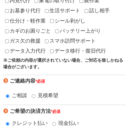
内見代行
家電の取り付け
農作業
お墓参り代行
生活サポート
話し相手
仕分け・軽作業
シール剥がし
カギのお困りごと
バッテリー上がり
ガス欠の救援
スマホ訪問サポート
データ入力代行
データ移行・復旧代行
※ご依頼の内容が選択されていない場合、ご対応を致しかねる
場合がございます。
ご連絡内容
*必須
ご相談
見積希望
ご希望の決済方法
*必須
クレジット払い
現金払い