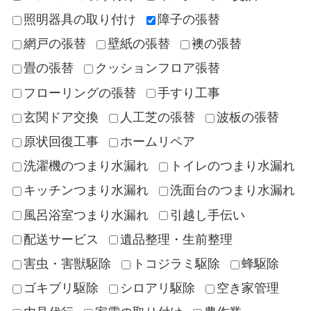
照明器具の取り付け
障子の張替
網戸の張替
壁紙の張替
襖の張替
畳の張替
クッションフロア張替
フローリングの張替
手すり工事
玄関ドア交換
人工芝の張替
波板の張替
原状回復工事
ホームリペア
洗濯機のつまり水漏れ
トイレのつまり水漏れ
キッチンつまり水漏れ
洗面台のつまり水漏れ
風呂浴室つまり水漏れ
引越し手伝い
配送サービス
遺品整理・生前整理
害虫・害獣駆除
トコジラミ駆除
蜂駆除
ゴキブリ駆除
シロアリ駆除
空き家管理