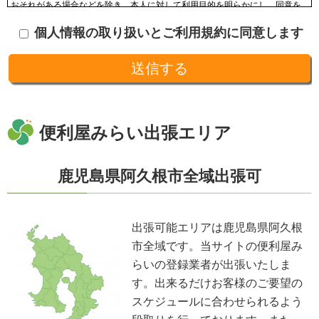
おそれがある場合などを除き、本人に対して利用目的を明らかにし、同意を
頂いた上で収集します。収集した個人情報はその目的以外に利用せず、利用
個人情報の取り扱いとご利用規約に同意します
範囲を限定し、適切に取り扱います。収集した個人情報は、法令に基づく命
令などを除き、あらかじめお客様の同意を得ることなく第三者に提供するこ
とはありません。収集した個人情報を、第三者に預ける(預託する)場合には
十分な個人情報保護の水準を備える者を選び、また、契約等によって保護水
準を守るよう定めた上で、指導・管理を実施し、適切に取り扱います。
開示、訂正、利用停止等の求めに応じる手続
当社が保有する個人情報については、合理的な範囲で速やかに対応いたしま
す。個人情報の滅失、き損、漏えいおよび不正アクセスなどの予防ならびに
便利屋みらい出張エリア
是正。当方は、お客様の個人情報を厳格に管理し、滅失、き損、漏えいや不
正アクセスなどのあらゆる危険性に対して予防策を実施します。適切な個人
情報の取扱いと運用に関する具体的ルールを定め、責任者を設けます。
鹿児島県阿久根市全域出張可
個人情報に関する法令およびその他の規範の遵守
当社の役員、社員、協働者は、個人情報保護や通信の秘密に関する法令やガ
イドラインその他の関連規範を遵守します。当社は、社会が要請している個
人情報保護が効果的に実施されるよう、個人情報保護方針および社内規程類
出張可能エリアは鹿児島県阿久根
を継続して改善します。
市全域です。当サイトの便利屋み
個人情報の取扱いに関する問い合わせおよび相談窓口
当方所定の窓口にて、合理的な範囲で対応いたします。
らいの登録業者が出張いたしま
[お問い合わせ先]
す。出来るだけお客様のご要望の
便利屋みらい
スケジュールに合わせられるよう
お問い合わせ方法：
メールフォーム
お問い合わせ電話番号：お客様（ご注文後）から問い合わせ等があった場合