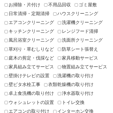
お掃除・片付け
不用品回収
ゴミ屋敷
日常清掃・定期清掃
ハウスクリーニング
エアコンクリーニング
洗濯機クリーニング
キッチンクリーニング
レンジフード清掃
風呂浴室クリーニング
洗面所クリーニング
草刈り・草むしりなど
防草シート張替え
庭木の剪定・伐採など
家具移動サービス
家具組み立てサービス
物置組み立てサービス
壁掛けテレビの設置
洗濯機の取り付け
壁ピタ水栓工事
衣類乾燥機の取り付け
卓上食洗機の取り付け
浄水器取り付け
ウォシュレットの設置
トイレ交換
エアコンの取り付け
インターホン交換