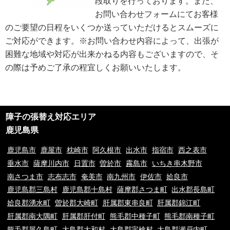
段取りを行っております。また、
は、遅滞なく電話番号の開示を行います。
お問い合わせフォームにてお客様
※業務の性質上、サイトに掲載はしておりません。
のご要望の日程をいくつか送っていただけるとスムーズに
※以上の方針を改定することがあります。その場合、すべての改定は当ウェ
ブページにて通知致します。
ご対応ができます。※お問い合わせ内容によって、出張が
困難な地域や対応が出来かねる内容もございますので、そ
ご利用規約
の際は予めご了承の程宜しくお願いいたします。
①ご訪問予約後のご訪問前のキャンセルは、キャンセル料5,500円(税込)を
申し受けます。※ご予約日の変更や延期の場合にはキャンセル料は発生致し
ません。但し、ご予約日から2週間以内となります。
②ご訪問後のキャンセル及びご不在の場合は、キャンセル料5,500円(税込)
及び出張費を申し受けます。
障子の張替え対応エリア
③荒天（大雨・大雪・強風など）の場合は、作業日を変更させていただく場
合もございます。あらかじめご了承下さい。
鹿児島県
④ご要望の作業内容や環境によってお下見をさせて頂く場合がございます。
下見をさせて頂くにあたり下見料として5,500円(税込)を申し受けます。
鹿児島市
鹿屋市
枕崎市
阿久根市
出水市
指宿市
西之表市
⑤下見当日に作業が出来ない場合は下見料金5,500円(税込)を申し受けま
垂水市
薩摩川内市
日置市
曽於市
霧島市
いちき串木野市
す。また下見にお伺いした作業員が承ることが出来ない作業内容と判断した
南さつま市
志布志市
奄美市
南九州市
伊佐市
姶良市
場合も、5,500円(税込)を申し受けます。
⑥料金提示について、お電話やメッセージでのご案内の料金と現場を拝見さ
鹿児島郡三島村
鹿児島郡十島村
薩摩郡さつま町
出水郡長島町
せていただいてからの料金提示に異なる場合がございますがその際のクレー
姶良郡湧水町
曽於郡大崎町
肝属郡東串良町
肝属郡錦江町
ムは一切お受け付けておりません。※現場の環境やお客様のご依頼内容によ
肝属郡南大隅町
肝属郡肝付町
熊毛郡中種子町
熊毛郡南種子町
って料金が変動するため
⑦9時00分～20時00分以外の出張をご希望の場合は特別出張料がかかりま
熊毛郡屋久島町
大島郡大和村
大島郡宇検村
大島郡瀬戸内町