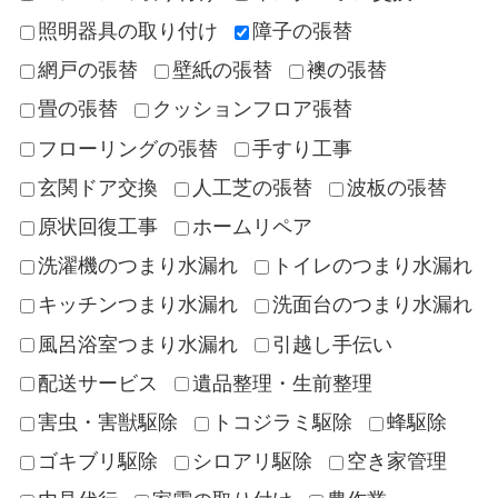
照明器具の取り付け
障子の張替
網戸の張替
壁紙の張替
襖の張替
畳の張替
クッションフロア張替
フローリングの張替
手すり工事
玄関ドア交換
人工芝の張替
波板の張替
原状回復工事
ホームリペア
洗濯機のつまり水漏れ
トイレのつまり水漏れ
キッチンつまり水漏れ
洗面台のつまり水漏れ
風呂浴室つまり水漏れ
引越し手伝い
配送サービス
遺品整理・生前整理
害虫・害獣駆除
トコジラミ駆除
蜂駆除
ゴキブリ駆除
シロアリ駆除
空き家管理