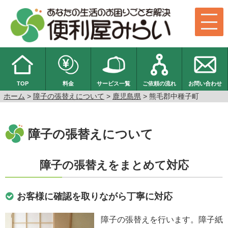
TOP
料金
サービス一覧
ご依頼の流れ
お問い合わせ
ホーム
>
障子の張替えについて
>
鹿児島県
> 熊毛郡中種子町
障子の張替えについて
障子の張替えをまとめて対応
お客様に確認を取りながら丁寧に対応
障子の張替えを行います。障子紙