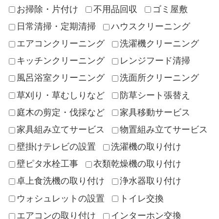
お掃除・片付け
不用品回収
ゴミ屋敷
日常清掃・定期清掃
ハウスクリーニング
エアコンクリーニング
洗濯機クリーニング
キッチンクリーニング
レンジフード清掃
風呂浴室クリーニング
洗面所クリーニング
草刈り・草むしりなど
防草シート張替え
庭木の剪定・伐採など
家具移動サービス
家具組み立てサービス
物置組み立てサービス
壁掛けテレビの設置
洗濯機の取り付け
壁ピタ水栓工事
衣類乾燥機の取り付け
卓上食洗機の取り付け
浄水器取り付け
ウォシュレットの設置
トイレ交換
エアコンの取り付け
インターホン交換