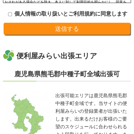
おそれがある場合などを除き、本人に対して利用目的を明らかにし、同意を
頂いた上で収集します。収集した個人情報はその目的以外に利用せず、利用
個人情報の取り扱いとご利用規約に同意します
範囲を限定し、適切に取り扱います。収集した個人情報は、法令に基づく命
令などを除き、あらかじめお客様の同意を得ることなく第三者に提供するこ
とはありません。収集した個人情報を、第三者に預ける(預託する)場合には
十分な個人情報保護の水準を備える者を選び、また、契約等によって保護水
準を守るよう定めた上で、指導・管理を実施し、適切に取り扱います。
開示、訂正、利用停止等の求めに応じる手続
当社が保有する個人情報については、合理的な範囲で速やかに対応いたしま
す。個人情報の滅失、き損、漏えいおよび不正アクセスなどの予防ならびに
便利屋みらい出張エリア
是正。当方は、お客様の個人情報を厳格に管理し、滅失、き損、漏えいや不
正アクセスなどのあらゆる危険性に対して予防策を実施します。適切な個人
情報の取扱いと運用に関する具体的ルールを定め、責任者を設けます。
鹿児島県熊毛郡中種子町全域出張可
個人情報に関する法令およびその他の規範の遵守
当社の役員、社員、協働者は、個人情報保護や通信の秘密に関する法令やガ
イドラインその他の関連規範を遵守します。当社は、社会が要請している個
人情報保護が効果的に実施されるよう、個人情報保護方針および社内規程類
出張可能エリアは鹿児島県熊毛郡
を継続して改善します。
中種子町全域です。当サイトの便
個人情報の取扱いに関する問い合わせおよび相談窓口
当方所定の窓口にて、合理的な範囲で対応いたします。
利屋みらいの登録業者が出張いた
[お問い合わせ先]
します。出来るだけお客様のご要
便利屋みらい
望のスケジュールに合わせられる
お問い合わせ方法：
メールフォーム
お問い合わせ電話番号：お客様（ご注文後）から問い合わせ等があった場合