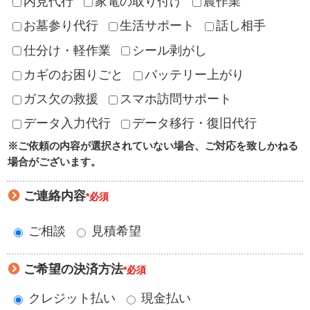
内見代行
家電の取り付け
農作業
お墓参り代行
生活サポート
話し相手
仕分け・軽作業
シール剥がし
カギのお困りごと
バッテリー上がり
ガス欠の救援
スマホ訪問サポート
データ入力代行
データ移行・復旧代行
※ご依頼の内容が選択されていない場合、ご対応を致しかねる
場合がございます。
ご連絡内容
*必須
ご相談
見積希望
ご希望の決済方法
*必須
クレジット払い
現金払い