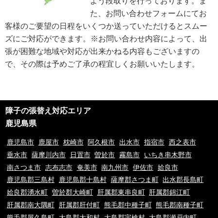
よう段取りを行っております。ま
は、遅滞なく電話番号の開示を行います。
た、お問い合わせフォームにてお
※業務の性質上、サイトに掲載はしておりません。
客様のご要望の日程をいくつか送っていただけるとスムー
※以上の方針を改定することがあります。その場合、すべての改定は当ウェ
ブページにて通知致します。
ズにご対応ができます。※お問い合わせ内容によって、出
張が困難な地域や対応が出来かねる内容もございますの
ご利用規約
で、その際は予めご了承の程宜しくお願いいたします。
①ご訪問予約後のご訪問前のキャンセルは、キャンセル料5,500円(税込)を
申し受けます。※ご予約日の変更や延期の場合にはキャンセル料は発生致し
ません。但し、ご予約日から2週間以内となります。
②ご訪問後のキャンセル及びご不在の場合は、キャンセル料5,500円(税込)
及び出張費を申し受けます。
障子の張替え対応エリア
③荒天（大雨・大雪・強風など）の場合は、作業日を変更させていただく場
合もございます。あらかじめご了承下さい。
鹿児島県
④ご要望の作業内容や環境によってお下見をさせて頂く場合がございます。
下見をさせて頂くにあたり下見料として5,500円(税込)を申し受けます。
鹿児島市
鹿屋市
枕崎市
阿久根市
出水市
指宿市
西之表市
⑤下見当日に作業が出来ない場合は下見料金5,500円(税込)を申し受けま
垂水市
薩摩川内市
日置市
曽於市
霧島市
いちき串木野市
す。また下見にお伺いした作業員が承ることが出来ない作業内容と判断した
南さつま市
志布志市
奄美市
南九州市
伊佐市
姶良市
場合も、5,500円(税込)を申し受けます。
⑥料金提示について、お電話やメッセージでのご案内の料金と現場を拝見さ
鹿児島郡三島村
鹿児島郡十島村
薩摩郡さつま町
出水郡長島町
せていただいてからの料金提示に異なる場合がございますがその際のクレー
姶良郡湧水町
曽於郡大崎町
肝属郡東串良町
肝属郡錦江町
ムは一切お受け付けておりません。※現場の環境やお客様のご依頼内容によ
肝属郡南大隅町
肝属郡肝付町
熊毛郡中種子町
熊毛郡南種子町
って料金が変動するため
⑦9時00分～20時00分以外の出張をご希望の場合は特別出張料がかかりま
熊毛郡屋久島町
大島郡大和村
大島郡宇検村
大島郡瀬戸内町