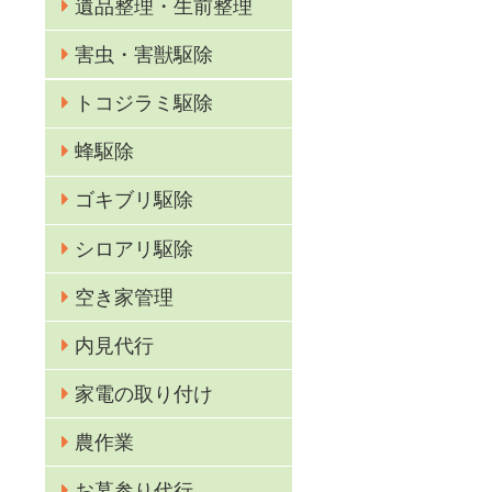
遺品整理・生前整理
害虫・害獣駆除
る
トコジラミ駆除
蜂駆除
ゴキブリ駆除
シロアリ駆除
空き家管理
。
ご
内見代行
家電の取り付け
農作業
お墓参り代行