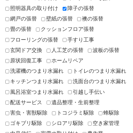
照明器具の取り付け
障子の張替
網戸の張替
壁紙の張替
襖の張替
畳の張替
クッションフロア張替
フローリングの張替
手すり工事
玄関ドア交換
人工芝の張替
波板の張替
原状回復工事
ホームリペア
洗濯機のつまり水漏れ
トイレのつまり水漏れ
キッチンつまり水漏れ
洗面台のつまり水漏れ
風呂浴室つまり水漏れ
引越し手伝い
配送サービス
遺品整理・生前整理
害虫・害獣駆除
トコジラミ駆除
蜂駆除
ゴキブリ駆除
シロアリ駆除
空き家管理