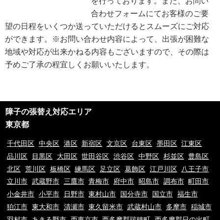
を行っております。また、お問い
は、遅滞なく電話番号の開示を行います。
合わせフォームにてお客様のご要
※業務の性質上、サイトに掲載はしておりません。
望の日程をいくつか送っていただけるとスムーズにご対応
※以上の方針を改定することがあります。その場合、すべての改定は当ウェ
ブページにて通知致します。
ができます。※お問い合わせ内容によって、出張が困難な
地域や対応が出来かねる内容もございますので、その際は
ご利用規約
予めご了承の程宜しくお願いいたします。
①ご訪問予約後のご訪問前のキャンセルは、キャンセル料5,500円(税込)を
申し受けます。※ご予約日の変更や延期の場合にはキャンセル料は発生致し
ません。但し、ご予約日から2週間以内となります。
②ご訪問後のキャンセル及びご不在の場合は、キャンセル料5,500円(税込)
及び出張費を申し受けます。
障子の張替え対応エリア
③荒天（大雨・大雪・強風など）の場合は、作業日を変更させていただく場
合もございます。あらかじめご了承下さい。
東京都
④ご要望の作業内容や環境によってお下見をさせて頂く場合がございます。
下見をさせて頂くにあたり下見料として5,500円(税込)を申し受けます。
千代田区
中央区
港区
新宿区
文京区
台東区
墨田区
江東区
⑤下見当日に作業が出来ない場合は下見料金5,500円(税込)を申し受けま
品川区
目黒区
大田区
世田谷区
渋谷区
中野区
杉並区
豊島区
す。また下見にお伺いした作業員が承ることが出来ない作業内容と判断した
北区
荒川区
板橋区
練馬区
足立区
葛飾区
江戸川区
八王子市
場合も、5,500円(税込)を申し受けます。
⑥料金提示について、お電話やメッセージでのご案内の料金と現場を拝見さ
立川市
武蔵野市
三鷹市
青梅市
府中市
昭島市
調布市
町田市
せていただいてからの料金提示に異なる場合がございますがその際のクレー
小金井市
小平市
日野市
東村山市
国分寺市
国立市
福生市
ムは一切お受け付けておりません。※現場の環境やお客様のご依頼内容によ
狛江市
東大和市
清瀬市
東久留米市
武蔵村山市
多摩市
稲城市
って料金が変動するため
⑦9時00分～20時00分以外の出張をご希望の場合は特別出張料がかかりま
羽村市
あきる野市
西東京市
西多摩郡瑞穂町
西多摩郡日の出町