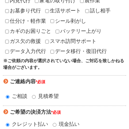
内見代行
家電の取り付け
農作業
お墓参り代行
生活サポート
話し相手
仕分け・軽作業
シール剥がし
カギのお困りごと
バッテリー上がり
ガス欠の救援
スマホ訪問サポート
データ入力代行
データ移行・復旧代行
※ご依頼の内容が選択されていない場合、ご対応を致しかねる
場合がございます。
ご連絡内容
*必須
ご相談
見積希望
ご希望の決済方法
*必須
クレジット払い
現金払い