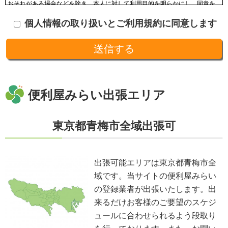
おそれがある場合などを除き、本人に対して利用目的を明らかにし、同意を
頂いた上で収集します。収集した個人情報はその目的以外に利用せず、利用
個人情報の取り扱いとご利用規約に同意します
範囲を限定し、適切に取り扱います。収集した個人情報は、法令に基づく命
令などを除き、あらかじめお客様の同意を得ることなく第三者に提供するこ
とはありません。収集した個人情報を、第三者に預ける(預託する)場合には
十分な個人情報保護の水準を備える者を選び、また、契約等によって保護水
準を守るよう定めた上で、指導・管理を実施し、適切に取り扱います。
開示、訂正、利用停止等の求めに応じる手続
当社が保有する個人情報については、合理的な範囲で速やかに対応いたしま
す。個人情報の滅失、き損、漏えいおよび不正アクセスなどの予防ならびに
便利屋みらい出張エリア
是正。当方は、お客様の個人情報を厳格に管理し、滅失、き損、漏えいや不
正アクセスなどのあらゆる危険性に対して予防策を実施します。適切な個人
情報の取扱いと運用に関する具体的ルールを定め、責任者を設けます。
東京都青梅市全域出張可
個人情報に関する法令およびその他の規範の遵守
当社の役員、社員、協働者は、個人情報保護や通信の秘密に関する法令やガ
イドラインその他の関連規範を遵守します。当社は、社会が要請している個
人情報保護が効果的に実施されるよう、個人情報保護方針および社内規程類
出張可能エリアは東京都青梅市全
を継続して改善します。
域です。当サイトの便利屋みらい
個人情報の取扱いに関する問い合わせおよび相談窓口
当方所定の窓口にて、合理的な範囲で対応いたします。
の登録業者が出張いたします。出
[お問い合わせ先]
来るだけお客様のご要望のスケジ
便利屋みらい
ュールに合わせられるよう段取り
お問い合わせ方法：
メールフォーム
お問い合わせ電話番号：お客様（ご注文後）から問い合わせ等があった場合