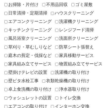
お掃除・片付け
不用品回収
ゴミ屋敷
日常清掃・定期清掃
ハウスクリーニング
エアコンクリーニング
洗濯機クリーニング
キッチンクリーニング
レンジフード清掃
風呂浴室クリーニング
洗面所クリーニング
草刈り・草むしりなど
防草シート張替え
庭木の剪定・伐採など
家具移動サービス
家具組み立てサービス
物置組み立てサービス
壁掛けテレビの設置
洗濯機の取り付け
壁ピタ水栓工事
衣類乾燥機の取り付け
卓上食洗機の取り付け
浄水器取り付け
ウォシュレットの設置
トイレ交換
エアコンの取り付け
インターホン交換