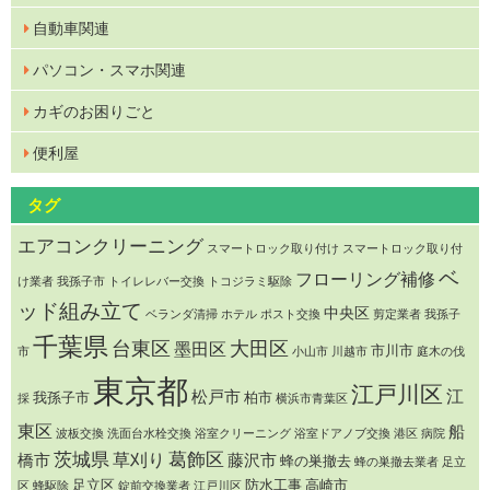
自動車関連
パソコン・スマホ関連
カギのお困りごと
便利屋
タグ
エアコンクリーニング
スマートロック取り付け
スマートロック取り付
ベ
フローリング補修
け業者 我孫子市
トイレレバー交換
トコジラミ駆除
ッド組み立て
中央区
ベランダ清掃
ホテル
ポスト交換
剪定業者 我孫子
千葉県
台東区
大田区
墨田区
市川市
市
小山市
川越市
庭木の伐
東京都
江戸川区
江
松戸市
我孫子市
柏市
採
横浜市青葉区
東区
船
波板交換
洗面台水栓交換
浴室クリーニング
浴室ドアノブ交換
港区
病院
茨城県
草刈り
葛飾区
橋市
藤沢市
蜂の巣撤去
蜂の巣撤去業者 足立
足立区
防水工事
高崎市
区
蜂駆除
錠前交換業者 江戸川区